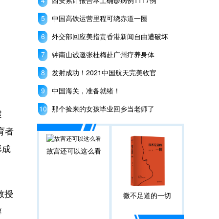
西安累计报告本土确诊病例1117例
中国高铁运营里程可绕赤道一圈
外交部回应美指责香港新闻自由遭破坏
钟南山诚邀张桂梅赴广州疗养身体
发射成功！2021中国航天完美收官
中国海关，准备就绪！
那个捡来的女孩毕业回乡当老师了
建
育者
形成
故宫还可以这么看
教授
微不足道的一切
廖