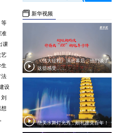
新华视频
》等
探准
出课
技艺
《伟大征程》演出幕后，他们谈了
学生
这些感受……
方法
建设
。刘
思想
。
绝美水舞灯光秀，献礼建党百年！