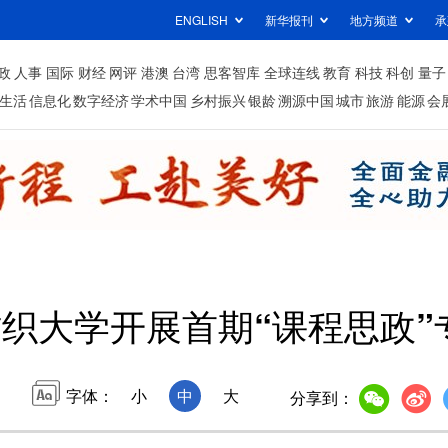
ENGLISH
新华报刊
地方频道
承
政
人事
国际
财经
网评
港澳
台湾
思客智库
全球连线
教育
科技
科创
量子
生活
信息化
数字经济
学术中国
乡村振兴
银龄
溯源中国
城市
旅游
能源
会
织大学开展首期“课程思政”
字体：
小
中
大
分享到：