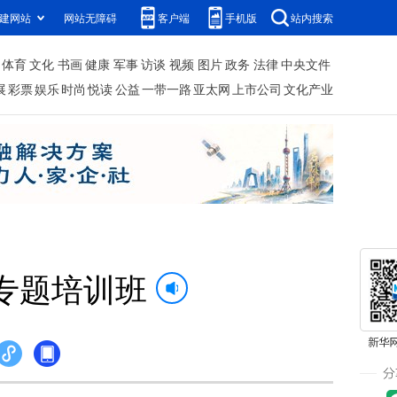
建网站
网站无障碍
客户端
手机版
站内搜索
体育
文化
书画
健康
军事
访谈
视频
图片
政务
法律
中央文件
展
彩票
娱乐
时尚
悦读
公益
一带一路
亚太网
上市公司
文化产业
专题培训班