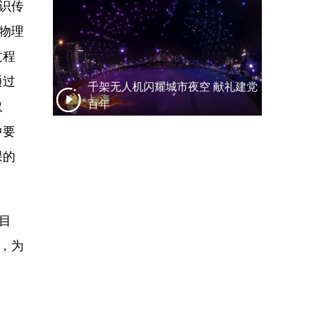
识传
物理
过程
通过
千架无人机闪耀城市夜空 献礼建党
百年
取
中要
课的
目
，为