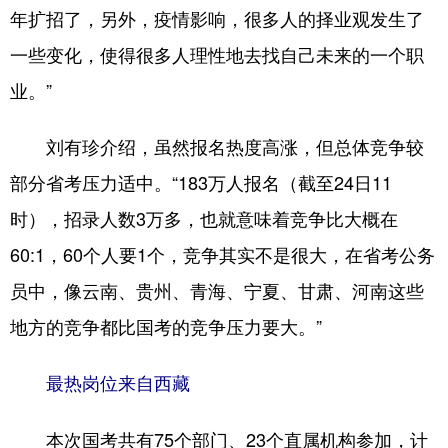
山东
河南
湖北
湖南
年扩招了，另外，疫情影响，很多人的择业观发生了
广东
广西
海南
重庆
一些变化，使得很多人理性地去找自己未来的一个职
业。”
四川
贵州
云南
西藏
陕西
甘肃
青海
宁夏
刘有珍介绍，虽然报名热度高涨，但总体竞争较
新疆
内蒙古
黑龙江
部分省考压力适中。“183万人报名（截至24日11
时），招录人数3万多，也就意味着竞争比大概在
多语种频道
60:1，60个人要1个，竞争其实不是很大，在省考公务
员中，像云南、贵州、青海、宁夏、甘肃、河南这些
English
Español
Français
عربى
地方的竞争都比国考的竞争压力要大。”
Русский язык
日本語
한국어
Deutsch
Português
最热岗位来自西藏
本次国考共有75个部门、23个直属机构参加，计