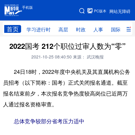
手机版
手机版
PC版本
网站无障碍
网站地图
首页
学习进行时
高层
时政
人事
国际
财
2022国考 212个职位过审人数为“零”
学习进行时
高层
时政
人事
2021-10-25 08:40:50
来源： 武汉晚报
国际
财经
网评
港澳
24日18时，2022年度中央机关及其直属机构公务
台湾
思客智库
全球连线
教育
员招考（以下简称：国考）正式关闭报名通道。截至
科技
科创
量子
体育
报名结束前夕，本次报名竞争热度较高岗位已近两万
文化
书画
健康
军事
人通过报名资格审查。
访谈
视频
图片
政务
总体竞争较部分省考压力适中
法律
中央文件
金融
汽车
食品
人居
信息化
数字经济