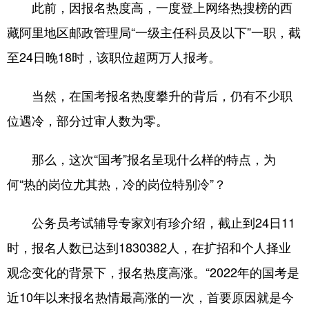
此前，因报名热度高，一度登上网络热搜榜的西
学术中国
乡村振兴
银龄
溯源中国
藏阿里地区邮政管理局“一级主任科员及以下”一职，截
至24日晚18时，该职位超两万人报考。
城市
旅游
能源
会展
彩票
娱乐
时尚
悦读
当然，在国考报名热度攀升的背后，仍有不少职
公益
一带一路
亚太网
上市公司
位遇冷，部分过审人数为零。
文化产业
那么，这次“国考”报名呈现什么样的特点，为
何“热的岗位尤其热，冷的岗位特别冷”？
地方频道
公务员考试辅导专家刘有珍介绍，截止到24日11
北京
天津
河北
山西
时，报名人数已达到1830382人，在扩招和个人择业
辽宁
吉林
上海
江苏
观念变化的背景下，报名热度高涨。“2022年的国考是
浙江
安徽
福建
江西
近10年以来报名热情最高涨的一次，首要原因就是今