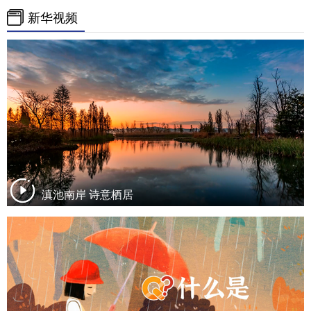
新华视频
滇池南岸 诗意栖居