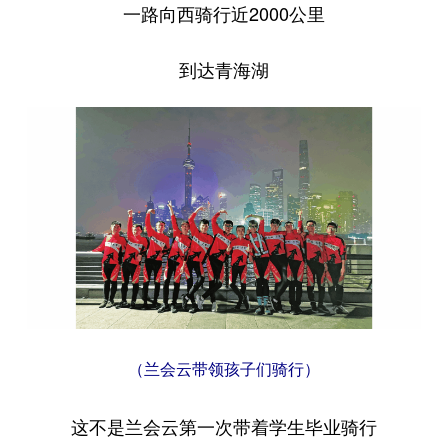
一路向西骑行近2000公里
学术中国
乡村振兴
银龄
溯源中国
到达青海湖
城市
旅游
能源
会展
彩票
娱乐
时尚
悦读
公益
一带一路
亚太网
上市公司
文化产业
地方频道
北京
天津
河北
山西
辽宁
吉林
上海
江苏
（兰会云带领孩子们骑行）
浙江
安徽
福建
江西
这不是兰会云第一次带着学生毕业骑行