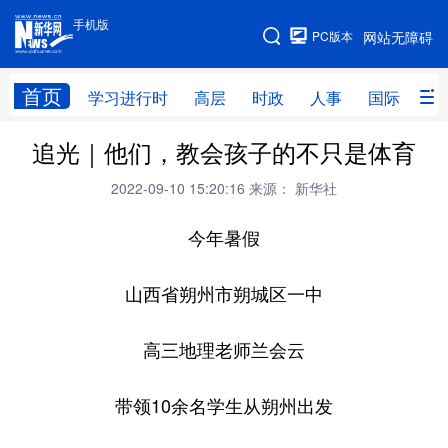
手机版
手机版
PC版本
网站无障碍
网站地图
首页
学习进行时
高层
时政
人事
国际
财
追光｜他们，教会孩子的不只是体育
学习进行时
高层
时政
人事
2022-09-10 15:20:16
来源： 新华社
国际
财经
网评
港澳
今年暑假
台湾
思客智库
全球连线
教育
科技
科创
量子
体育
山西省朔州市朔城区一中
文化
书画
健康
军事
高三地理老师兰会云
访谈
视频
图片
政务
带领10余名学生从朔州出发
法律
中央文件
金融
汽车
食品
人居
信息化
数字经济