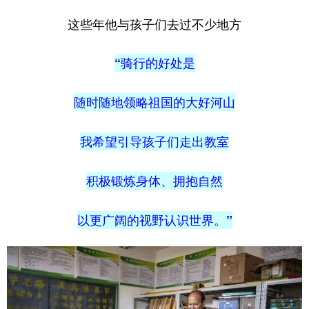
山东
河南
湖北
湖南
这些年他与孩子们去过不少地方
广东
广西
海南
重庆
“骑行的好处是
四川
贵州
云南
西藏
陕西
甘肃
青海
宁夏
随时随地领略祖国的大好河山
新疆
内蒙古
黑龙江
我希望引导孩子们走出教室
多语种频道
积极锻炼身体、拥抱自然
English
Español
Français
عربى
以更广阔的视野认识世界。”
Русский язык
日本語
한국어
Deutsch
Português