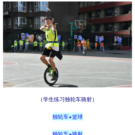
（学生练习独轮车骑射）
独轮车+篮球
独轮车+骑射