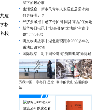
温下的暖心事
生活观察丨新市民青年人安居宜居需求如
共建
何更好满足？
经济参考报丨
老字号扩围 国货“潮品”任你选
办学格
新华每日电讯丨
“朝秦暮楚”之地的“今古传
。各校
奇” 五说十堰
听文物讲故事丨湖北发现距今2300多年的
乘法口诀实物
国际观察丨
对中国经济搞“预期绑架”难得逞
秀我中国｜寒冬日 思念
寒冷的黄山 温暖的你
至
故宫还可以这么看