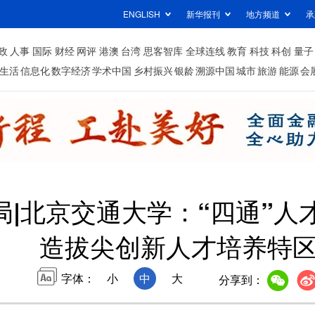
ENGLISH
新华报刊
地方频道
承
政
人事
国际
财经
网评
港澳
台湾
思客智库
全球连线
教育
科技
科创
量子
生活
信息化
数字经济
学术中国
乡村振兴
银龄
溯源中国
城市
旅游
能源
会
报局|北京交通大学：“四通”
造拔尖创新人才培养特
字体：
小
中
大
分享到：