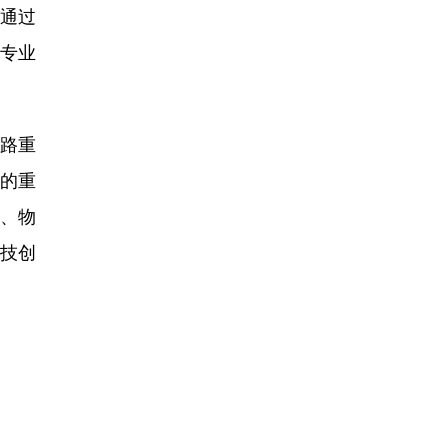
业通过
些专业
路重
的重
、物
技创