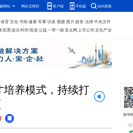
建网站
网站无障碍
客户端
手机版
站内搜索
体育
文化
书画
健康
军事
访谈
视频
图片
政务
法律
中央文件
展
彩票
娱乐
时尚
悦读
公益
一带一路
亚太网
上市公司
文化产业
人才培养模式，持续打
区