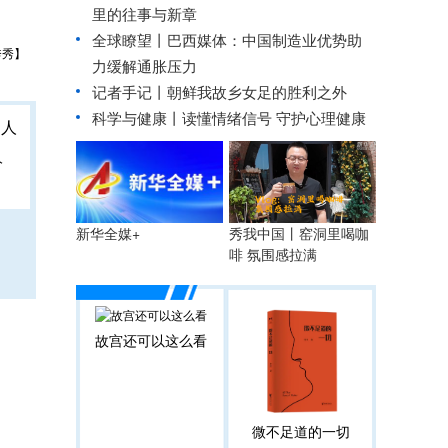
里的往事与新章
全球瞭望丨巴西媒体：中国制造业优势助
秀秀】
力缓解通胀压力
记者手记丨朝鲜我故乡女足的胜利之外
科学与健康丨读懂情绪信号 守护心理健康
人
秀我中国丨窑洞里喝咖
新华全媒+
啡 氛围感拉满
故宫还可以这么看
微不足道的一切