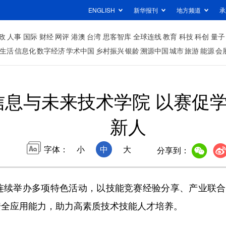
ENGLISH
新华报刊
地方频道
承
政
人事
国际
财经
网评
港澳
台湾
思客智库
全球连线
教育
科技
科创
量子
生活
信息化
数字经济
学术中国
乡村振兴
银龄
溯源中国
城市
旅游
能源
会
息与未来技术学院 以赛促学
新人
字体：
小
中
大
分享到：
连续举办多项特色活动，以技能竞赛经验分享、产业联合
安全应用能力，助力高素质技术技能人才培养。