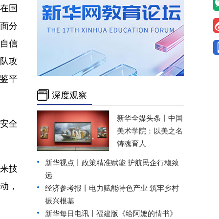
请在国
面分
到自信
团队攻
鉴平
深度观察
新华全媒头条丨
中国
字安全
美术学院：以美之名
铸魂育人
新华视点丨
政策精准赋能 护航民企行稳致
来技
远
动，
经济参考报丨
电力赋能特色产业 筑牢乡村
振兴根基
新华每日电讯丨
福建版《给阿嬷的情书》