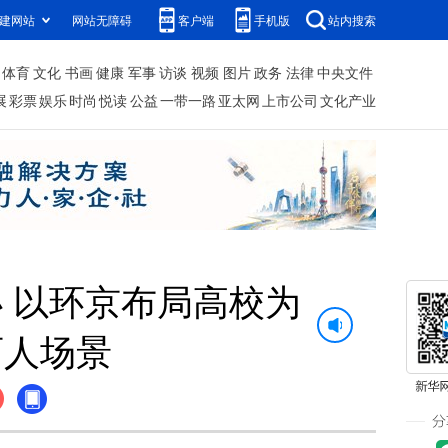
建网站
网站无障碍
客户端
手机版
站内搜索
体育
文化
书画
健康
军事
访谈
视频
图片
政务
法律
中央文件
展
彩票
娱乐
时尚
悦读
公益
一带一路
亚太网
上市公司
文化产业
办 以环京布局高校为
育人场景