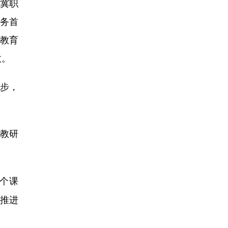
津冀职
服务首
教育
效。
步，
教研
个课
，推进