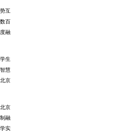
势互
数百
度融
学生
设智慧
将北京
北京
三制融
教学实