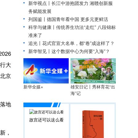
新华视点丨
长江中游抱团发力 湘赣创新服
务赋能发展
列国鉴丨德国青年看中国 更多元更鲜活
科学与健康丨传统养生功法“走红” 八段锦标
准来了
追光丨
花式官宣大名单，都“卷”成这样了？
新华智见丨这个数据中心为何要“入海”？
026
行大
北京
雄安日记丨秀林育花“出
新华全媒+
海”记
落地
故宫还可以这么看
新，