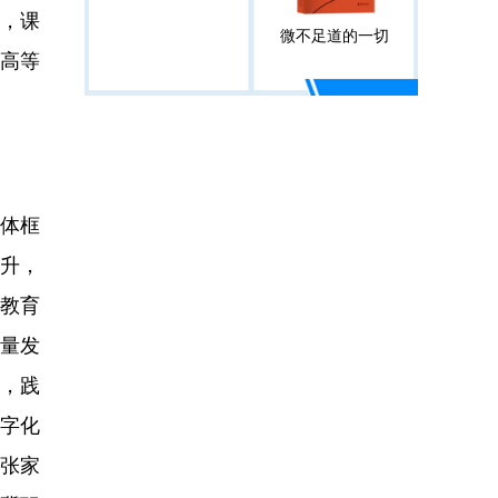
，课
微不足道的一切
高等
总体框
跃升，
教育
量发
，践
字化
(张家