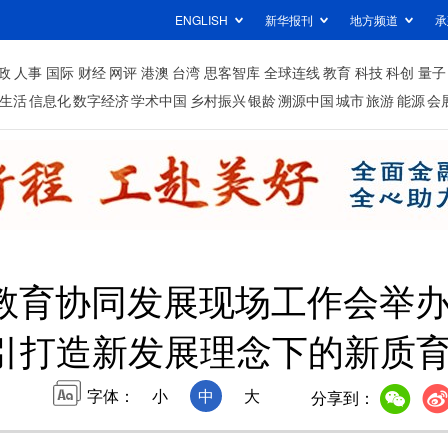
ENGLISH
新华报刊
地方频道
承
政
人事
国际
财经
网评
港澳
台湾
思客智库
全球连线
教育
科技
科创
量子
生活
信息化
数字经济
学术中国
乡村振兴
银龄
溯源中国
城市
旅游
能源
会
冀教育协同发展现场工作会举
引打造新发展理念下的新质
字体：
小
中
大
分享到：