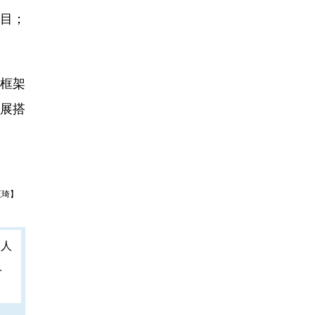
目；
框架
展搭
王琦】
人