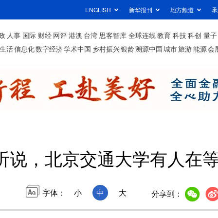
ENGLISH
新华报刊
地方频道
承
政
人事
国际
财经
网评
港澳
台湾
思客智库
全球连线
教育
科技
科创
量子
生活
信息化
数字经济
学术中国
乡村振兴
银龄
溯源中国
城市
旅游
能源
会
听说，北京交通大学有人在
字体：
小
中
大
分享到：