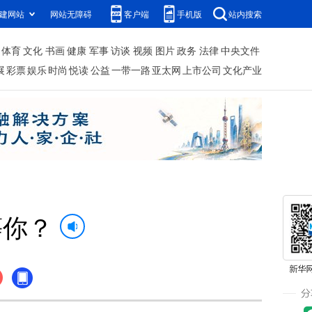
建网站
网站无障碍
客户端
手机版
站内搜索
体育
文化
书画
健康
军事
访谈
视频
图片
政务
法律
中央文件
展
彩票
娱乐
时尚
悦读
公益
一带一路
亚太网
上市公司
文化产业
等你？