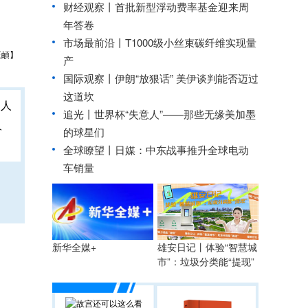
财经观察丨
首批新型浮动费率基金迎来周
年答卷
市场最前沿丨T1000级小丝束碳纤维实现量
王頔】
产
国际观察丨
伊朗“放狠话” 美伊谈判能否迈过
这道坎
追光丨
世界杯“失意人”——那些无缘美加墨
人
的球星们
全球瞭望丨日媒：中东战事推升全球电动
车销量
雄安日记丨体验“智慧城
新华全媒+
市”：垃圾分类能“提现”