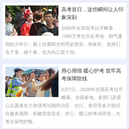
高考首日，这些瞬间让人印
象深刻
2026年全国高考拉开帷幕，
1290万考生共赴考场，朝气蓬
勃的少年们，脸上挂着阳光明亮的笑容。和家长、老师们
击个掌、碰个拳，也为自己鼓个劲。
用心用情 暖心护考 筑牢高
考保障防线
6月7日，2026年全国高考拉开
帷幕。全国多地、多部门及爱
心志愿者全力加强考试期间治安、出行、食宿等多方面综
合服务保障，积极营造安全、舒心、暖心的考试环境，为
考生保驾护航。