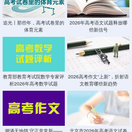
哪
追光丨那些年，高考试卷里的
2026年高考语文试题释放哪
体育元素
些新信号
语
教育部教育考试院数学专家评
2026高考作文“上新”，折射语
析2026年高考数学试题
文教育哪些新趋势
卷
潮涌天地阔 守正意常新——
北京市2026年高考语文试卷