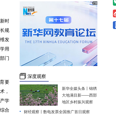
新时
长规
维发
学用
部门
深度观察
育要
新华全媒头条丨
锦绣
术，
大地满目新——西部
产学
地区乡村振兴观察
综合
财经观察丨
数电发票全国推广首日观察