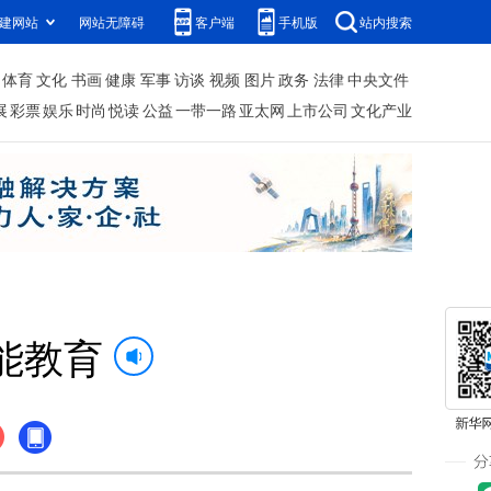
建网站
网站无障碍
客户端
手机版
站内搜索
体育
文化
书画
健康
军事
访谈
视频
图片
政务
法律
中央文件
展
彩票
娱乐
时尚
悦读
公益
一带一路
亚太网
上市公司
文化产业
能教育