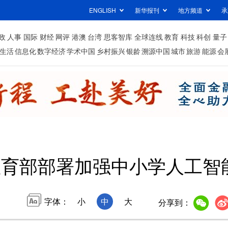
ENGLISH
新华报刊
地方频道
承
政
人事
国际
财经
网评
港澳
台湾
思客智库
全球连线
教育
科技
科创
量子
生活
信息化
数字经济
学术中国
乡村振兴
银龄
溯源中国
城市
旅游
能源
会
教育部部署加强中小学人工智
字体：
小
中
大
分享到：