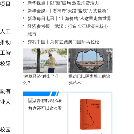
新华视点丨
以“新”破局 激发消费活力
项目
新华全媒+丨
看神奇“天路”盐筑“万丈盐桥”
新华每日电讯丨
“上海价格”从这里走向世界
经济参考报丨
武汉：打造长江经济带核心
人工
城市
推动
秀我中国丨
为何去跑澳门国际马拉松
工智
校际
“种草经济”种出了什
探访巴以隔离墙上的涂
么？
鸦艺术
励有
业人
故宫还可以这么看
校园