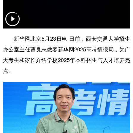
学术中国
乡村振兴
银龄
溯源中国
城市
旅游
能源
会展
彩票
娱乐
时尚
悦读
新华网北京5月23日电 日前，西安交通大学招生
办公室主任曹良志做客新华网2025高考情报局，为广
公益
一带一路
亚太网
上市公司
大考生和家长介绍学校2025年本科招生与人才培养亮
文化产业
点。
地方频道
北京
天津
河北
山西
辽宁
吉林
上海
江苏
浙江
安徽
福建
江西