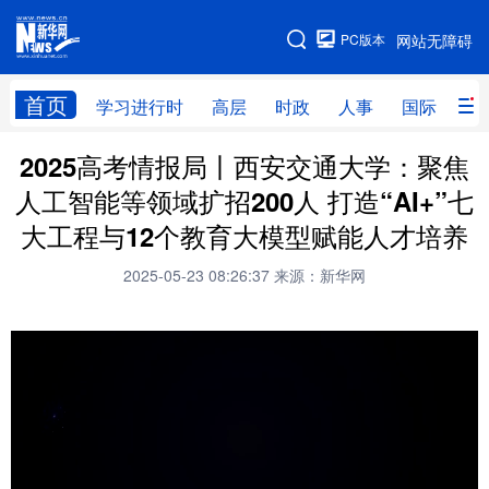
手机版
PC版本
网站无障碍
网站地图
首页
学习进行时
高层
时政
人事
国际
财
2025高考情报局丨西安交通大学：聚焦
学习进行时
高层
时政
人事
人工智能等领域扩招200人 打造“AI+”七
国际
财经
网评
港澳
大工程与12个教育大模型赋能人才培养
台湾
思客智库
全球连线
教育
2025-05-23 08:26:37
来源：新华网
科技
科创
量子
体育
文化
书画
健康
军事
访谈
视频
图片
政务
法律
中央文件
金融
汽车
食品
人居
信息化
数字经济