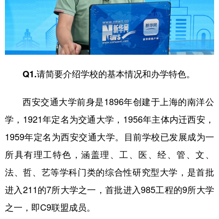
山东
河南
湖北
湖南
广东
广西
海南
重庆
四川
贵州
云南
西藏
陕西
甘肃
青海
宁夏
Q1.请简要介绍学校的基本情况和办学特色。
新疆
内蒙古
黑龙江
西安交通大学前身是1896年创建于上海的南洋公
学，1921年定名为交通大学，1956年主体内迁西安，
多语种频道
1959年定名为西安交通大学。目前学校已发展成为一
English
Español
Français
عربى
所具有理工特色，涵盖理、工、医、经、管、文、
Русский язык
日本語
한국어
法、哲、艺等学科门类的综合性研究型大学，是首批
Deutsch
Português
进入211的7所大学之一，首批进入985工程的9所大学
之一，即C9联盟成员。