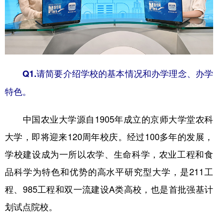
山东
河南
湖北
湖南
广东
广西
海南
重庆
四川
贵州
云南
西藏
陕西
甘肃
青海
宁夏
Q1.请简要介绍学校的基本情况和办学理念、办学
新疆
内蒙古
黑龙江
特色。
中国农业大学源自1905年成立的京师大学堂农科
多语种频道
大学，即将迎来120周年校庆。经过100多年的发展，
English
Español
Français
عربى
学校建设成为一所以农学、生命科学，农业工程和食
Русский язык
日本語
한국어
品科学为特色和优势的高水平研究型大学，是211工
Deutsch
Português
程、985工程和双一流建设A类高校，也是首批强基计
划试点院校。