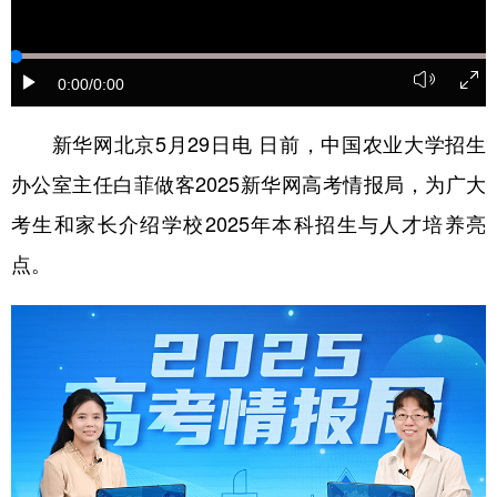
学术中国
乡村振兴
银龄
溯源中国
0:00
/0:00
城市
旅游
能源
会展
彩票
娱乐
时尚
悦读
新华网北京5月29日电 日前，中国农业大学招生
办公室主任白菲做客2025新华网高考情报局，为广大
公益
一带一路
亚太网
上市公司
考生和家长介绍学校2025年本科招生与人才培养亮
文化产业
点。
地方频道
北京
天津
河北
山西
辽宁
吉林
上海
江苏
浙江
安徽
福建
江西