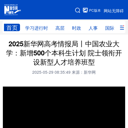
手机版
PC版本
网站无障碍
网站地图
首页
学习进行时
高层
时政
人事
国际
财
2025新华网高考情报局丨中国农业大
学习进行时
高层
时政
人事
学：新增500个本科生计划 院士领衔开
国际
财经
网评
港澳
设新型人才培养班型
台湾
思客智库
全球连线
教育
2025-05-29 08:35:49
来源：新华网
科技
科创
量子
体育
文化
书画
健康
军事
访谈
视频
图片
政务
法律
中央文件
金融
汽车
食品
人居
信息化
数字经济