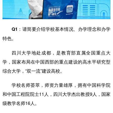
山东
河南
湖北
湖南
广东
广西
海南
重庆
四川
贵州
云南
西藏
Q1：请简要介绍学校基本情况、办学理念和办学
陕西
甘肃
青海
宁夏
特色。
新疆
内蒙古
黑龙江
四川大学地处成都，是教育部直属全国重点大
学，国家布局在中国西部的重点建设的高水平研究型
多语种频道
综合大学，“双一流”建设高校。
English
Español
Français
عربى
学校名师荟萃，师资力量雄厚，拥有中国科学院
Русский язык
日本語
한국어
和中国工程院院士11人，四川大学杰出教授9人，国家
Deutsch
Português
级教学名师16人。