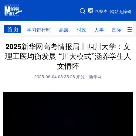
手机版
PC版本
网站无障碍
网站地图
首页
学习进行时
高层
时政
人事
国际
财
2025新华网高考情报局丨四川大学：文
学习进行时
高层
时政
人事
理工医均衡发展 “川大模式”涵养学生人
国际
财经
网评
港澳
文情怀
台湾
思客智库
全球连线
教育
2025-06-04 08:35:28
来源：新华网
科技
科创
量子
体育
文化
书画
健康
军事
访谈
视频
图片
政务
法律
中央文件
金融
汽车
食品
人居
信息化
数字经济