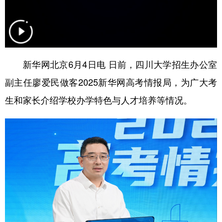
学术中国
乡村振兴
银龄
溯源中国
城市
旅游
能源
会展
彩票
娱乐
时尚
悦读
新华网北京6月4日电 日前，四川大学招生办公室
副主任廖爱民做客2025新华网高考情报局，为广大考
公益
一带一路
亚太网
上市公司
生和家长介绍学校办学特色与人才培养等情况。
文化产业
地方频道
北京
天津
河北
山西
辽宁
吉林
上海
江苏
浙江
安徽
福建
江西