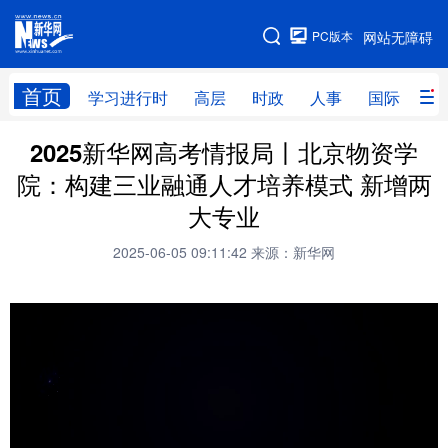
手机版
PC版本
网站无障碍
网站地图
首页
学习进行时
高层
时政
人事
国际
财
2025新华网高考情报局丨北京物资学
学习进行时
高层
时政
人事
院：构建三业融通人才培养模式 新增两
国际
财经
网评
港澳
大专业
台湾
思客智库
全球连线
教育
2025-06-05 09:11:42
来源：新华网
科技
科创
量子
体育
文化
书画
健康
军事
访谈
视频
图片
政务
法律
中央文件
金融
汽车
食品
人居
信息化
数字经济