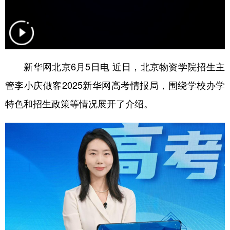
学术中国
乡村振兴
银龄
溯源中国
城市
旅游
能源
会展
彩票
娱乐
时尚
悦读
新华网北京6月5日电 近日，北京物资学院招生主
管李小庆做客2025新华网高考情报局，围绕学校办学
公益
一带一路
亚太网
上市公司
特色和招生政策等情况展开了介绍。
文化产业
地方频道
北京
天津
河北
山西
辽宁
吉林
上海
江苏
浙江
安徽
福建
江西