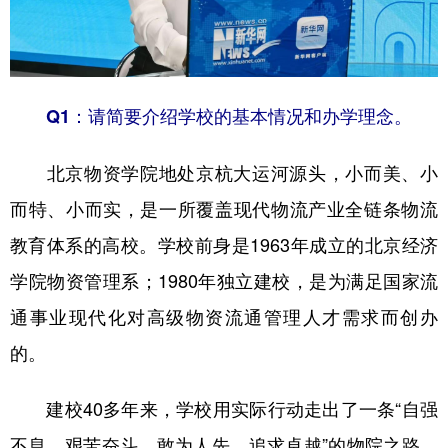
山东
河南
湖北
湖南
广东
广西
海南
重庆
四川
贵州
云南
西藏
Q1：请简要介绍学校的基本情况和办学理念。
陕西
甘肃
青海
宁夏
北京物资学院地处京杭大运河源头，小而美、小
新疆
内蒙古
黑龙江
而特、小而实，是一所覆盖现代物流产业全链条物流
教育体系的高校。学校前身是1963年成立的北京经济
多语种频道
学院物资管理系；1980年独立建校，是为满足国家流
English
Español
Français
عربى
通事业现代化对高级物资流通管理人才需求而创办
Русский язык
日本語
한국어
的。
Deutsch
Português
建校40多年来，学校用实际行动走出了一条“自强
不息、艰苦奋斗、敢为人先、追求卓越”的物院之路，