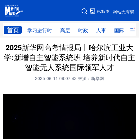
手机版
PC版本
网站无障碍
网站地图
首页
学习进行时
高层
时政
人事
国际
财
2025新华网高考情报局丨哈尔滨工业大
学习进行时
高层
时政
人事
学:新增自主智能系统班 培养新时代自主
国际
财经
网评
港澳
智能无人系统国际领军人才
台湾
思客智库
全球连线
教育
2025-06-11 09:07:42
来源：新华网
科技
科创
量子
体育
文化
书画
健康
军事
访谈
视频
图片
政务
法律
中央文件
金融
汽车
食品
人居
信息化
数字经济