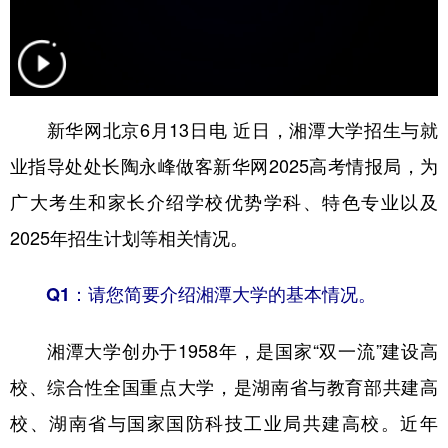
学术中国
乡村振兴
银龄
溯源中国
城市
旅游
能源
会展
彩票
娱乐
时尚
悦读
新华网北京6月13日电 近日，湘潭大学招生与就
业指导处处长陶永峰做客新华网2025高考情报局，为
公益
一带一路
亚太网
上市公司
广大考生和家长介绍学校优势学科、特色专业以及
文化产业
2025年招生计划等相关情况。
地方频道
Q1：请您简要介绍湘潭大学的基本情况。
北京
天津
河北
山西
湘潭大学创办于1958年，是国家“双一流”建设高
辽宁
吉林
上海
江苏
校、综合性全国重点大学，是湖南省与教育部共建高
浙江
安徽
福建
江西
校、湖南省与国家国防科技工业局共建高校。近年