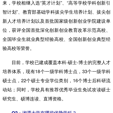
山东
河南
湖北
湖南
来，学校相继入选“英才计划”、“高等学校学科创新引
智计划”、教育部基础学科拔尖学生培养计划、拔尖创
广东
广西
海南
重庆
新人才培养计划以及首批国家级创新创业学院建设单
四川
贵州
云南
西藏
位，获评全国首批深化创新创业教育改革示范高校、
陕西
甘肃
青海
宁夏
全国毕业生就业典型经验高校、全国创新创业典型经
新疆
内蒙古
黑龙江
验高校等荣誉。
目前，学校已建成覆盖本科-硕士-博士的完整人才
多语种频道
培养体系，现有18个一级学科博士点，33个一级学科
English
Español
Français
عربى
硕士点，22个硕士专业学位类别，16个博士后科研流
Русский язык
日本語
한국어
动站；同时，学校具有推荐优秀毕业生免试攻读硕士
Deutsch
Português
研究生、硕博连读、直博资格。
Q2：湘潭大学有哪些优势学科？