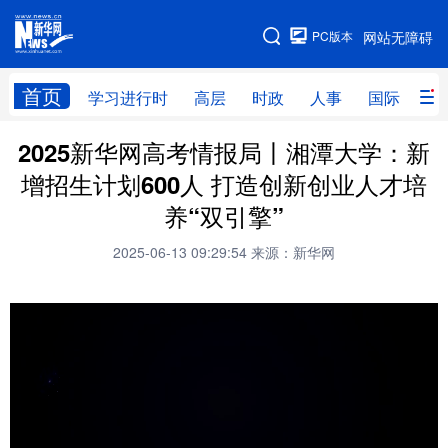
手机版
PC版本
网站无障碍
网站地图
首页
学习进行时
高层
时政
人事
国际
财
2025新华网高考情报局丨湘潭大学：新
学习进行时
高层
时政
人事
增招生计划600人 打造创新创业人才培
国际
财经
网评
港澳
养“双引擎”
台湾
思客智库
全球连线
教育
2025-06-13 09:29:54
来源：新华网
科技
科创
量子
体育
文化
书画
健康
军事
访谈
视频
图片
政务
法律
中央文件
金融
汽车
食品
人居
信息化
数字经济