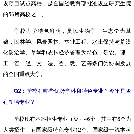
山东
河南
湖北
湖南
设项目试点高校，是全国经教育部批准设立研究生院
的56所高校之一。
广东
广西
海南
重庆
四川
贵州
云南
西藏
学校办学特色鲜明，是以生物学、生态学为基
陕西
甘肃
青海
宁夏
础，以林学、风景园林、林业工程、水土保持与荒漠
化防治学、草学和农林经济管理为特色，是农、理、
新疆
内蒙古
黑龙江
工、管、经、文、法、哲、教、艺等多门类协调发展
的全国重点大学。
多语种频道
English
Español
Français
عربى
Q2：学校有哪些优势学科和特色专业？今年是否
有新增专业？
Русский язык
日本語
한국어
Deutsch
Português
学校现有本科招生专业（类）46个，其中有6个为
大类招生，有国家级特色专业12个、国家级一流本科