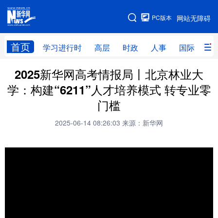
手机版
PC版本
网站无障碍
网站地图
首页
学习进行时
高层
时政
人事
国际
财
2025新华网高考情报局丨北京林业大
学习进行时
高层
时政
人事
学：构建“6211”人才培养模式 转专业零
国际
财经
网评
港澳
门槛
台湾
思客智库
全球连线
教育
2025-06-14 08:26:03
来源：新华网
科技
科创
量子
体育
文化
书画
健康
军事
访谈
视频
图片
政务
法律
中央文件
金融
汽车
食品
人居
信息化
数字经济