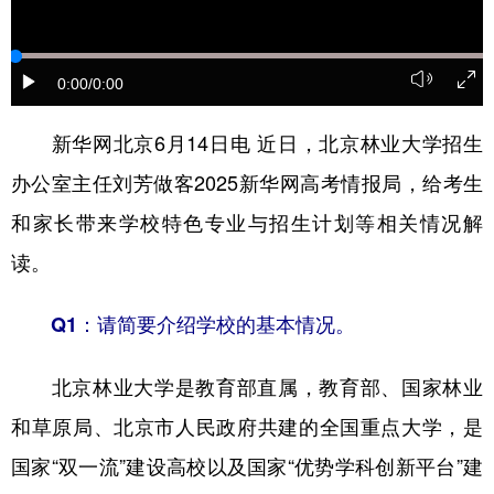
学术中国
乡村振兴
银龄
溯源中国
0:00
/0:00
城市
旅游
能源
会展
彩票
娱乐
时尚
悦读
新华网北京6月14日电 近日，北京林业大学招生
办公室主任刘芳做客2025新华网高考情报局，给考生
公益
一带一路
亚太网
上市公司
和家长带来学校特色专业与招生计划等相关情况解
文化产业
读。
地方频道
Q1：请简要介绍学校的基本情况。
北京
天津
河北
山西
北京林业大学是教育部直属，教育部、国家林业
辽宁
吉林
上海
江苏
和草原局、北京市人民政府共建的全国重点大学，是
浙江
安徽
福建
江西
国家“双一流”建设高校以及国家“优势学科创新平台”建