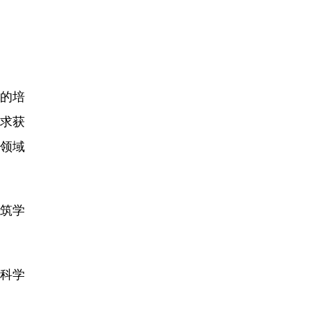
”的培
要求获
筑领域
建筑学
智科学