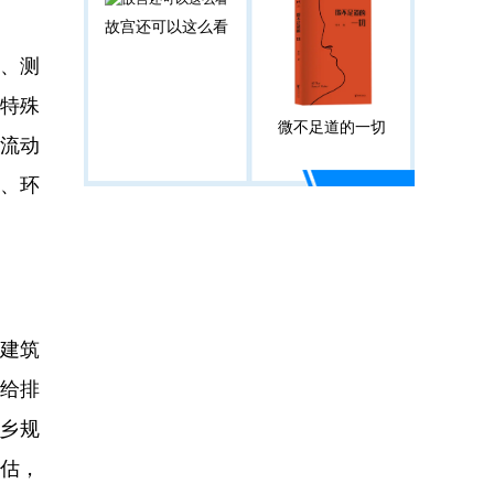
故宫还可以这么看
学、测
家特殊
微不足道的一切
研流动
、环
、建筑
、给排
城乡规
评估，