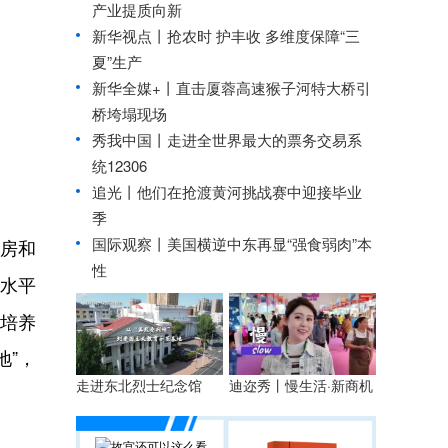
产业提质向新
新华视点丨
抢农时 护丰收 多维度保障“三
夏”生产
新华全媒+丨
直击厦蓉高速猴子河特大桥引
桥垮塌现场
秀我中国丨
走进全世界最大的票务交易系
统12306
追光丨
他们在抢渡黄河挑战赛中迎接毕业
季
国际观察丨
美国横逆中东再显“强食弱肉”本
房和
性
水平
才培养
地”，
走进东北烈士纪念馆
迪迩秀丨慢生活·新商机