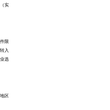
（实
条件限
，转入
业选
京地区