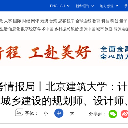
ENGLISH
新华报刊
地方频道
承
政
人事
国际
财经
网评
港澳
台湾
思客智库
全球连线
教育
科技
科创
量子
生活
信息化
数字经济
学术中国
乡村振兴
银龄
溯源中国
城市
旅游
能源
会
高考情报局丨北京建筑大学：计划
来城乡建设的规划师、设计师
字体：
小
中
大
分享到：