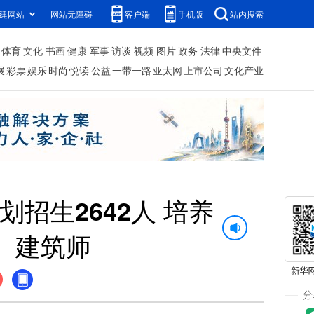
建网站
网站无障碍
客户端
手机版
站内搜索
体育
文化
书画
健康
军事
访谈
视频
图片
政务
法律
中央文件
展
彩票
娱乐
时尚
悦读
公益
一带一路
亚太网
上市公司
文化产业
招生2642人 培养
、建筑师