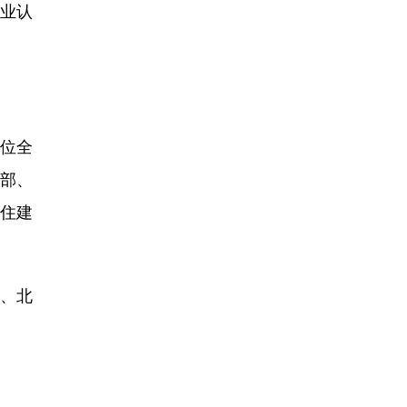
业认
2位全
部、
住建
地、北