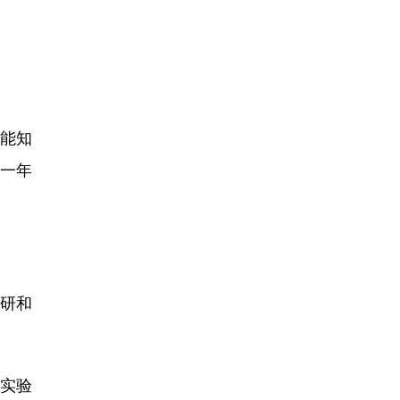
智能知
一年
保研和
实验