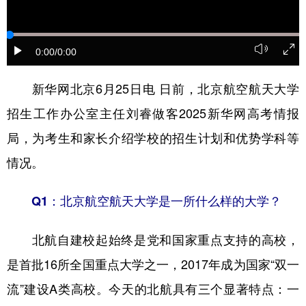
学术中国
乡村振兴
银龄
溯源中国
0:00
/0:00
城市
旅游
能源
会展
彩票
娱乐
时尚
悦读
新华网北京6月25日电 日前，北京航空航天大学
招生工作办公室主任刘睿做客2025新华网高考情报
公益
一带一路
亚太网
上市公司
局，为考生和家长介绍学校的招生计划和优势学科等
文化产业
情况。
地方频道
Q1：北京航空航天大学是一所什么样的大学？
北京
天津
河北
山西
北航自建校起始终是党和国家重点支持的高校，
辽宁
吉林
上海
江苏
是首批16所全国重点大学之一，2017年成为国家“双一
浙江
安徽
福建
江西
流”建设A类高校。今天的北航具有三个显著特点：一