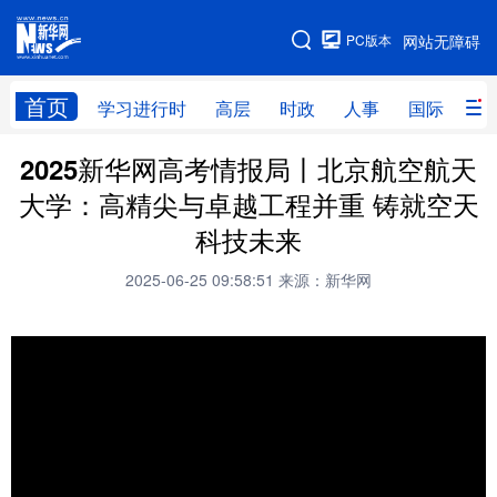
手机版
PC版本
网站无障碍
网站地图
首页
学习进行时
高层
时政
人事
国际
财
2025新华网高考情报局丨北京航空航天
学习进行时
高层
时政
人事
大学：高精尖与卓越工程并重 铸就空天
国际
财经
网评
港澳
科技未来
台湾
思客智库
全球连线
教育
2025-06-25 09:58:51
来源：新华网
科技
科创
量子
体育
文化
书画
健康
军事
访谈
视频
图片
政务
法律
中央文件
金融
汽车
食品
人居
信息化
数字经济