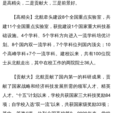
山东
河南
湖北
湖南
是高精尖，二是贡献大，三是前景好。
广东
广西
海南
重庆
北航牵头建设8个全国重点实验室，共
【高精尖】
四川
贵州
云南
西藏
建11个全国重点实验室，获批建设1个国家重大科技基
陕西
甘肃
青海
宁夏
础设施。4个学科、5个学科方向进入一流学科培优计
划。8个国内双一流学科，7个学科位列国内顶尖；10
新疆
内蒙古
黑龙江
个高峰学科+7个一流学科。建校以来，共有100位院
士从北航走出，其中在校工作的两院院士36人。
多语种频道
English
Español
Français
عربى
北航贡献了国内第一的科研成果，贡
【贡献大】
献了国家战略和经济科技发展所需的领军人才、精英
Русский язык
日本語
한국어
人才。“十五”计划以来，学校共获国家三大科技奖励84
Deutsch
Português
项；自学校入选“双一流”以来，共获国家级奖励33项；
其中一等奖6项，位列全国高校第2。2020年来，学校