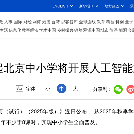
ENGLISH
新华报刊
地方频道
承
政
人事
国际
财经
网评
港澳
台湾
思客智库
全球连线
教育
科技
科创
量子
生活
信息化
数字经济
学术中国
乡村振兴
银龄
溯源中国
城市
旅游
能源
会
起北京中小学将开展人工智能
字体：
小
中
大
分享到：
行）（2025年版）》近日公布， 从2025年秋季
年不少于8课时，实现中小学生全面普及。