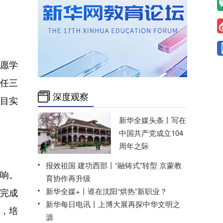
愿学
任三
深度观察
项目实
新华全媒头条丨
写在
中国共产党成立104
周年之际
报效祖国 建功西部丨
“融铸式”转型 京蒙教
响。
育协作再升级
新华全媒+丨
谁在沈阳“烘热”新职业？
完成
新华每日电讯丨
上博大展再探中华文明之
，培
源