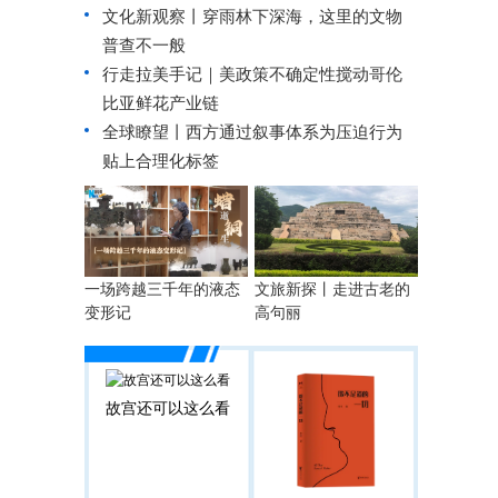
文化新观察丨
穿雨林下深海，这里的文物
普查不一般
行走拉美手记｜美政策不确定性搅动哥伦
比亚鲜花产业链
全球瞭望丨西方通过叙事体系为压迫行为
贴上合理化标签
一场跨越三千年的液态
文旅新探丨走进古老的
变形记
高句丽
故宫还可以这么看