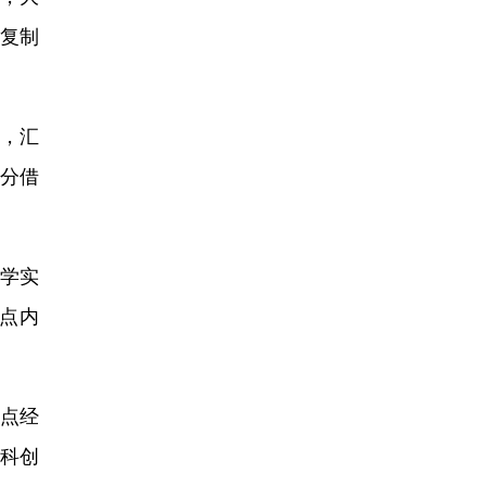
复制
”，汇
分借
学实
点内
点经
科创