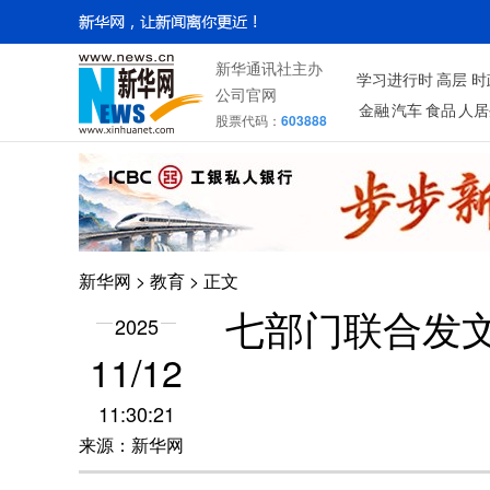
新华通讯社主办
学习进行时
高层
时
公司官网
金融
汽车
食品
人居
股票代码：
603888
新华网
>
教育
> 正文
七部门联合发文
2025
11/12
11:30:21
来源：新华网