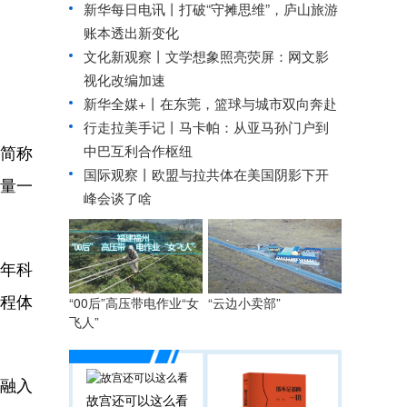
新华每日电讯丨
打破“守摊思维”，庐山旅游
账本透出新变化
文化新观察丨
文学想象照亮荧屏：网文影
视化改编加速
新华全媒+丨
在东莞，篮球与城市双向奔赴
行走拉美手记丨马卡帕：从亚马孙门户到
下简称
中巴互利合作枢纽
国际观察丨
欧盟与拉共体在美国阴影下开
量一
峰会谈了啥
年科
课程体
“00后”高压带电作业“女
“云边小卖部”
飞人”
融入
故宫还可以这么看