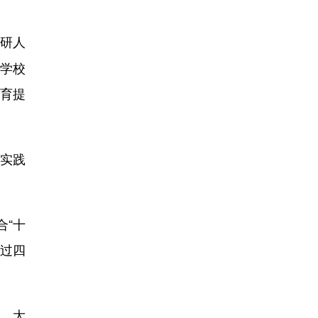
科研人
进学校
育提
实践
“十
通过四
，大