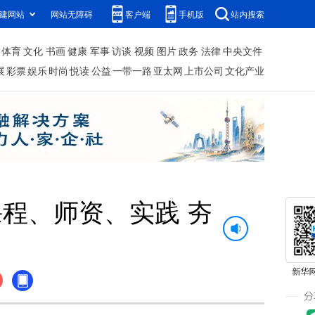
建网站
网站无障碍
客户端
手机版
站内搜索
体育
文化
书画
健康
军事
访谈
视频
图片
政务
法律
中央文件
展
彩票
娱乐
时尚
悦读
公益
一带一路
亚太网
上市公司
文化产业
程、师资、实践 夯