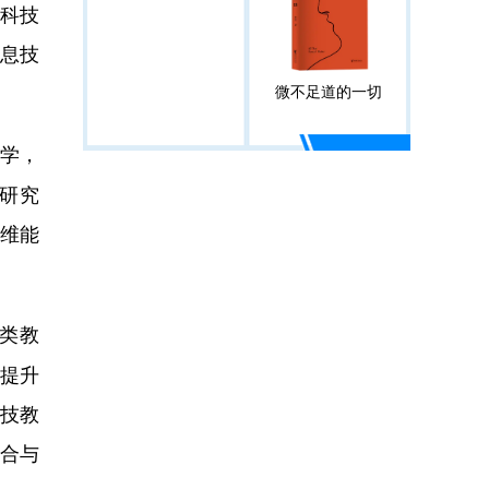
科技
息技
微不足道的一切
学，
研究
维能
技类教
，提升
技教
合与