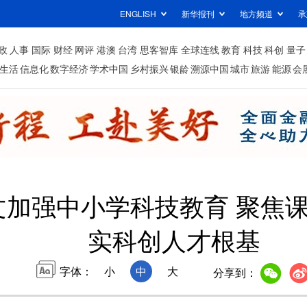
ENGLISH
新华报刊
地方频道
承
政
人事
国际
财经
网评
港澳
台湾
思客智库
全球连线
教育
科技
科创
量子
生活
信息化
数字经济
学术中国
乡村振兴
银龄
溯源中国
城市
旅游
能源
会
加强中小学科技教育 聚焦课
实科创人才根基
字体：
小
中
大
分享到：