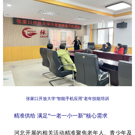
山东
河南
湖北
湖南
广东
广西
海南
重庆
四川
贵州
云南
西藏
陕西
甘肃
青海
宁夏
新疆
内蒙古
黑龙江
多语种频道
English
Español
Français
عربى
张家口开放大学“智能手机应用”老年技能培训
Русский язык
日本語
한국어
Deutsch
Português
精准供给 满足“一老一小一新”核心需求
河北开展的相关活动精准聚焦老年人、青少年及