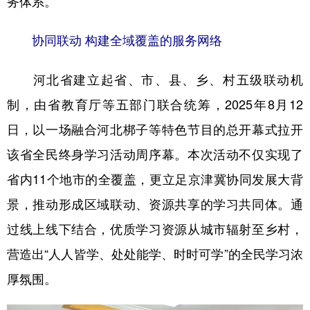
务体系。
学术中国
乡村振兴
银龄
溯源中国
协同联动 构建全域覆盖的服务网络
城市
旅游
能源
会展
河北省建立起省、市、县、乡、村五级联动机
彩票
娱乐
时尚
悦读
制，由省教育厅等五部门联合统筹，2025年8月12
公益
一带一路
亚太网
上市公司
日，以一场融合河北梆子等特色节目的总开幕式拉开
文化产业
该省全民终身学习活动周序幕。本次活动不仅实现了
省内11个地市的全覆盖，更立足京津冀协同发展大背
地方频道
景，推动形成区域联动、资源共享的学习共同体。通
过线上线下结合，优质学习资源从城市辐射至乡村，
北京
天津
河北
山西
营造出“人人皆学、处处能学、时时可学”的全民学习浓
辽宁
吉林
上海
江苏
厚氛围。
浙江
安徽
福建
江西