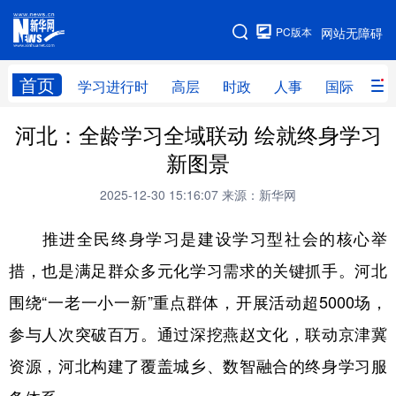
手机版
PC版本
网站无障碍
网站地图
首页
学习进行时
高层
时政
人事
国际
财
河北：全龄学习全域联动 绘就终身学习
学习进行时
高层
时政
人事
新图景
国际
财经
网评
港澳
2025-12-30 15:16:07
来源：新华网
台湾
思客智库
全球连线
教育
推进全民终身学习是建设学习型社会的核心举
科技
科创
量子
体育
措，也是满足群众多元化学习需求的关键抓手。河北
文化
书画
健康
军事
围绕“一老一小一新”重点群体，开展活动超5000场，
访谈
视频
图片
政务
参与人次突破百万。通过深挖燕赵文化，联动京津冀
法律
中央文件
金融
汽车
资源，河北构建了覆盖城乡、数智融合的终身学习服
食品
人居
信息化
数字经济