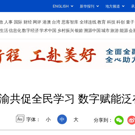
ENGLISH
新华报刊
地方频道
承
政
人事
国际
财经
网评
港澳
台湾
思客智库
全球连线
教育
科技
科创
量子
生活
信息化
数字经济
学术中国
乡村振兴
银龄
溯源中国
城市
旅游
能源
会
渝共促全民学习 数字赋能泛
字体：
小
中
大
分享到：