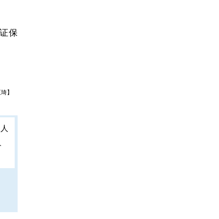
证保
王琦】
人