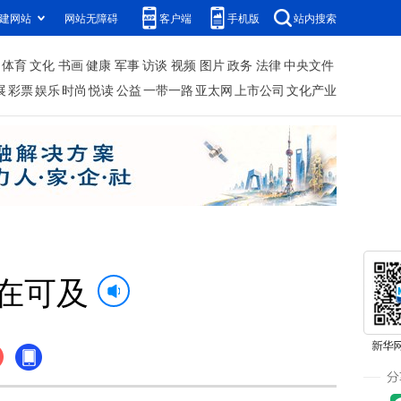
建网站
网站无障碍
客户端
手机版
站内搜索
体育
文化
书画
健康
军事
访谈
视频
图片
政务
法律
中央文件
展
彩票
娱乐
时尚
悦读
公益
一带一路
亚太网
上市公司
文化产业
在可及