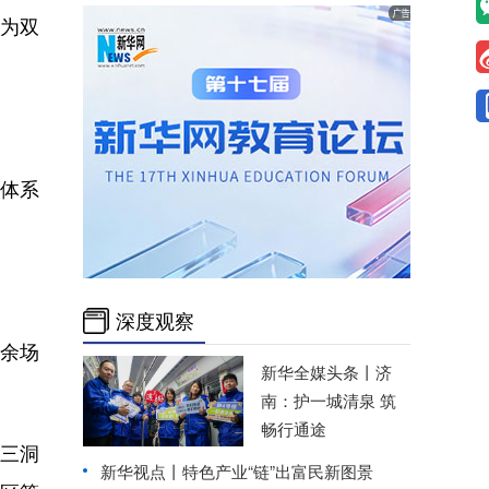
理为双
体系
深度观察
0余场
新华全媒头条丨
济
南：护一城清泉 筑
畅行通途
区三洞
新华视点丨特色产业“链”出富民新图景