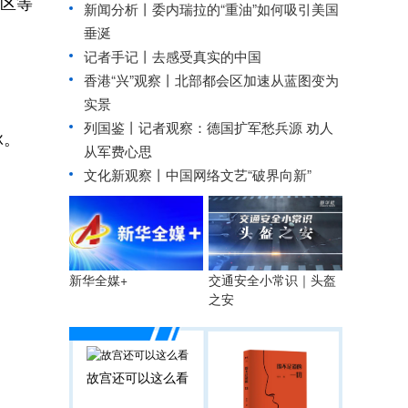
寿区等
新闻分析丨委内瑞拉的“重油”如何吸引美国
垂涎
记者手记丨去感受真实的中国
香港“兴”观察丨北部都会区加速从蓝图变为
实景
列国鉴丨记者观察：德国扩军愁兵源 劝人
脉。
从军费心思
文化新观察丨中国网络文艺“破界向新”
交通安全小常识｜头盔
新华全媒+
之安
故宫还可以这么看