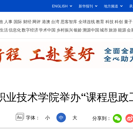
ENGLISH
新华报刊
地方频道
承
政
人事
国际
财经
网评
港澳
台湾
思客智库
全球连线
教育
科技
科创
量子
生活
信息化
数字经济
学术中国
乡村振兴
银龄
溯源中国
城市
旅游
能源
会
职业技术学院举办“课程思政
字体：
小
中
大
分享到：