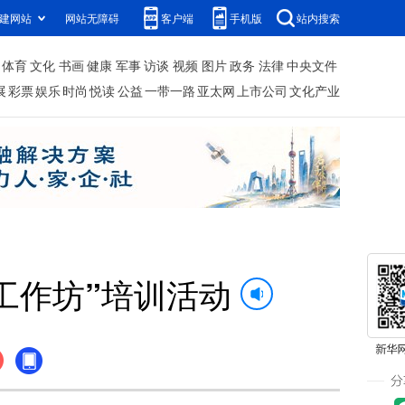
建网站
网站无障碍
客户端
手机版
站内搜索
体育
文化
书画
健康
军事
访谈
视频
图片
政务
法律
中央文件
展
彩票
娱乐
时尚
悦读
公益
一带一路
亚太网
上市公司
文化产业
工作坊”培训活动