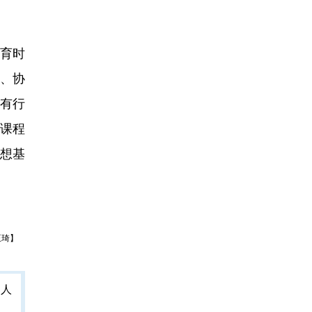
育时
质、协
有行
课程
思想基
王琦】
人