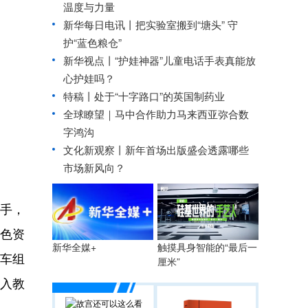
温度与力量
新华每日电讯丨
把实验室搬到“塘头” 守
护“蓝色粮仓”
新华视点丨
“护娃神器”儿童电话手表真能放
心护娃吗？
特稿丨处于“十字路口”的英国制药业
全球瞭望｜马中合作助力马来西亚弥合数
字鸿沟
文化新观察丨
新年首场出版盛会透露哪些
市场新风向？
手，
特色资
触摸具身智能的“最后一
新华全媒+
行车组
厘米”
融入教