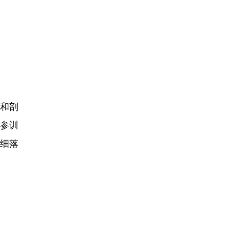
和剖
参训
落细落