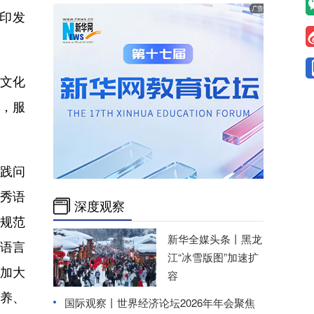
印发
文化
，服
践问
秀语
深度观察
规范
新华全媒头条丨
黑龙
语言
江“冰雪版图”加速扩
加大
容
养、
国际观察丨
世界经济论坛2026年年会聚焦