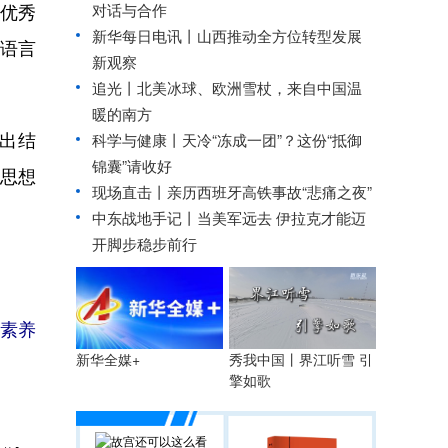
优秀
对话与合作
新华每日电讯丨
山西推动全方位转型发展
语言
新观察
追光丨
北美冰球、欧洲雪杖，来自中国温
暖的南方
出结
科学与健康丨天冷“冻成一团”？这份“抵御
锦囊”请收好
思想
现场直击丨亲历西班牙高铁事故“悲痛之夜”
中东战地手记丨当美军远去 伊拉克才能迈
开脚步稳步前行
化素养
秀我中国丨界江听雪 引
新华全媒+
擎如歌