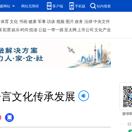
建网站
网站无障碍
客户端
手机版
站内搜索
体育
文化
书画
健康
军事
访谈
视频
图片
政务
法律
中央文件
展
彩票
娱乐
时尚
悦读
公益
一带一路
亚太网
上市公司
文化产业
语言文化传承发展