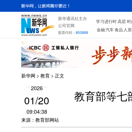
新华通讯社主办
学习进行时
高层
时
公司官网
金融
汽车
食品
人居
股票代码：
603888
新华网
>
教育
> 正文
2026
教育部等七
01/20
09:04:38
来源：教育部网站