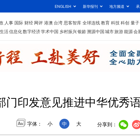
ENGLISH
新华报刊
地方频道
承
政
人事
国际
财经
网评
港澳
台湾
思客智库
全球连线
教育
科技
科创
量子
生活
信息化
数字经济
学术中国
乡村振兴
银龄
溯源中国
城市
旅游
能源
会
部门印发意见推进中华优秀
字体：
小
中
大
分享到：