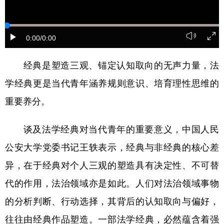
学术中国
乡村振兴
银龄
溯源中国
0:00
/0:00
城市
旅游
能源
会展
彩票
娱乐
时尚
悦读
经典是塑造三观、锚定认知取向的无声力量，法
学经典更是当代青年涵养规则意识、培育理性思维的
公益
一带一路
亚太网
上市公司
重要养分。
文化产业
谈及法学经典对当代青年的重要意义，中国人民
地方频道
公安大学党委书记王轶表示，经典与非经典的核心差
异，在于经典对个人三观的塑造具有决定性、不可替
北京
天津
河北
山西
代的作用，法治领域亦是如此。人们对法治领域事物
辽宁
吉林
上海
江苏
的分析判断、行动选择，其背后的认知取向与偏好，
浙江
安徽
福建
江西
往往由经典作品塑造。一部法学经典，必然蕴含着强