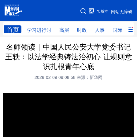
手机版
PC版本
网站无障碍
网站地图
首页
学习进行时
高层
时政
人事
国际
财
名师领读｜中国人民公安大学党委书记
学习进行时
高层
时政
人事
王轶：以法学经典铸法治初心 让规则意
国际
财经
网评
港澳
识扎根青年心底
台湾
思客智库
全球连线
教育
2026-02-09 09:08:58
来源：新华网
科技
科创
量子
体育
文化
书画
健康
军事
访谈
视频
图片
政务
法律
中央文件
金融
汽车
食品
人居
信息化
数字经济