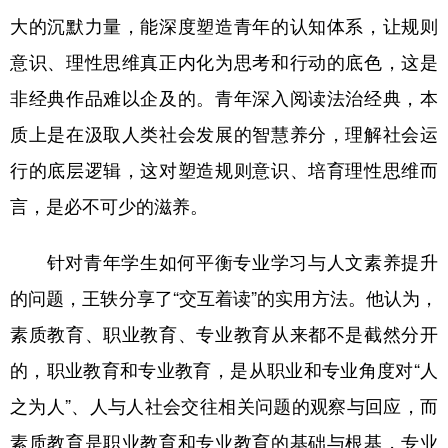
山东
河南
湖北
湖南
大的沉默力量，能深度塑造青年的认知体系，让规则
广东
广西
海南
重庆
意识、理性思维真正内化为思考和行动的底色，这是
四川
贵州
云南
西藏
非经典作品难以企及的。青年深入阅读法治经典，本
质上是在汲取人类社会发展的智慧养分，理解社会运
陕西
甘肃
青海
宁夏
行的底层逻辑，这对塑造规则意识、培育理性思维而
新疆
内蒙古
黑龙江
言，是必不可少的滋养。
多语种频道
针对青年学生如何平衡专业学习与人文素养提升
的问题，王轶分享了“交互着读”的实用方法。他认为，
English
Español
Français
عربى
素质教育、职业教育、专业教育从来都不是截然分开
Русский язык
日本語
한국어
的，职业教育和专业教育，是从职业和专业角度对“人
Deutsch
Português
之为人”、人与人社会交往相关问题的观察与回应，而
素质教育是职业教育和专业教育的基础与根基，专业