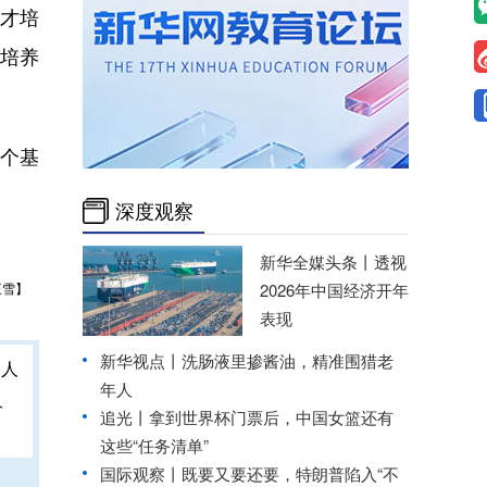
才培
培养
万个基
深度观察
新华全媒头条丨
透视
王雪】
2026年中国经济开年
表现
新华视点丨
洗肠液里掺酱油，精准围猎老
年人
人
追光丨拿到世界杯门票后，中国女篮还有
这些“任务清单”
国际观察丨
既要又要还要，特朗普陷入“不