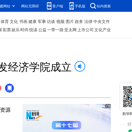
建网站
网站无障碍
客户端
手机版
站内搜索
体育
文化
书画
健康
军事
访谈
视频
图片
政务
法律
中央文件
展
彩票
娱乐
时尚
悦读
公益
一带一路
亚太网
上市公司
文化产业
发经济学院成立
质资源