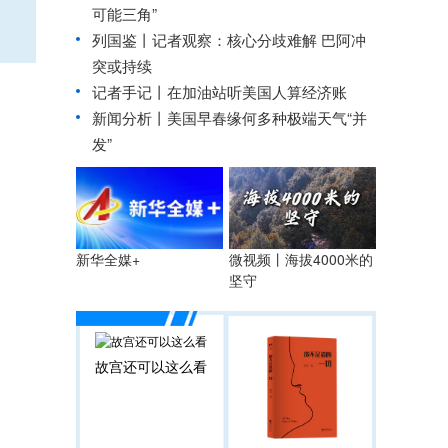
可能三角”
列国鉴丨记者观察：核心分歧难解 巴阿冲
突或持续
记者手记丨在加油站听美国人算经济账
新闻分析丨美国早春缘何多种极端天气“并
发”
微视频丨海拔4000米的
新华全媒+
坚守
故宫还可以这么看