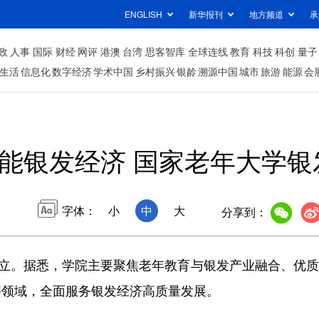
ENGLISH
新华报刊
地方频道
承
政
人事
国际
财经
网评
港澳
台湾
思客智库
全球连线
教育
科技
科创
量子
生活
信息化
数字经济
学术中国
乡村振兴
银龄
溯源中国
城市
旅游
能源
会
能银发经济 国家老年大学银
字体：
小
中
大
分享到：
成立。据悉，学院主要聚焦老年教育与银发产业融合、优
等领域，全面服务银发经济高质量发展。