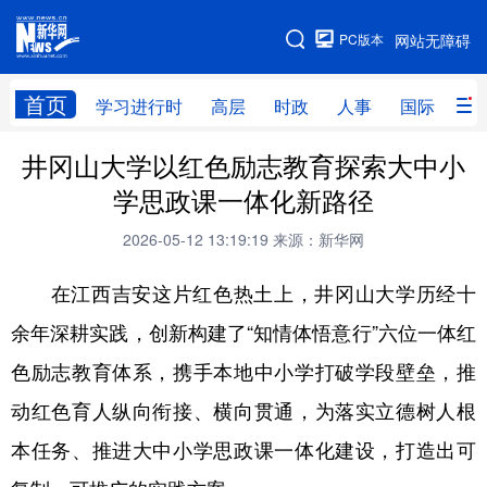
手机版
PC版本
网站无障碍
网站地图
首页
学习进行时
高层
时政
人事
国际
财
井冈山大学以红色励志教育探索大中小
学习进行时
高层
时政
人事
学思政课一体化新路径
国际
财经
网评
港澳
2026-05-12 13:19:19
来源：新华网
台湾
思客智库
全球连线
教育
在江西吉安这片红色热土上，井冈山大学历经十
科技
科创
量子
体育
余年深耕实践，创新构建了“知情体悟意行”六位一体红
文化
书画
健康
军事
色励志教育体系，携手本地中小学打破学段壁垒，推
访谈
视频
图片
政务
动红色育人纵向衔接、横向贯通，为落实立德树人根
法律
中央文件
金融
汽车
本任务、推进大中小学思政课一体化建设，打造出可
食品
人居
信息化
数字经济