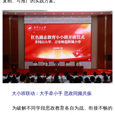
复制、可推广的实践方案。
学术中国
乡村振兴
银龄
溯源中国
城市
旅游
能源
会展
彩票
娱乐
时尚
悦读
公益
一带一路
亚太网
上市公司
文化产业
地方频道
北京
天津
河北
山西
大小班联动：大手牵小手 思政同频共振
辽宁
吉林
上海
江苏
浙江
安徽
福建
江西
为破解不同学段思政教育各自为战、衔接不畅的