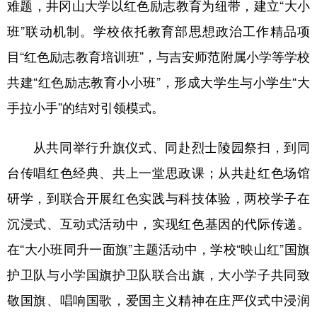
难题，井冈山大学以红色励志教育为纽带，建立“大小
山东
河南
湖北
湖南
班”联动机制。学校依托教育部思想政治工作精品项
广东
广西
海南
重庆
目“红色励志教育培训班”，与吉安师范附属小学等学校
四川
贵州
云南
西藏
共建“红色励志教育小小班”，形成大学生与小学生“大
陕西
甘肃
青海
宁夏
手拉小手”的结对引领模式。
新疆
内蒙古
黑龙江
从共同举行升旗仪式、同赴烈士陵园祭扫，到同
台传唱红色经典、共上一堂思政课；从共赴红色场馆
多语种频道
研学，到联合开展红色实践与科技体验，两校学子在
English
Español
Français
عربى
沉浸式、互动式活动中，实现红色基因的代际传递。
Русский язык
日本語
한국어
在“大小班同升一面旗”主题活动中，学校“映山红”国旗
Deutsch
Português
护卫队与小学国旗护卫队联合出旗，大小学子共同致
敬国旗、唱响国歌，爱国主义精神在庄严仪式中浸润