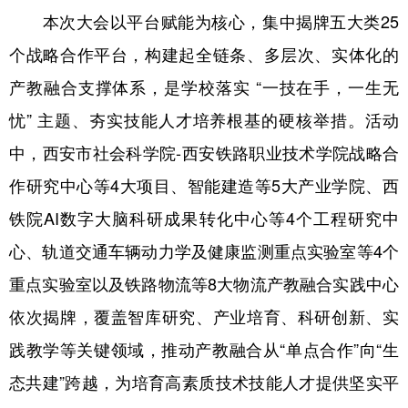
山东
河南
湖北
湖南
本次大会以平台赋能为核心，集中揭牌五大类25
广东
广西
海南
重庆
个战略合作平台，构建起全链条、多层次、实体化的
四川
贵州
云南
西藏
产教融合支撑体系，是学校落实 “一技在手，一生无
忧” 主题、夯实技能人才培养根基的硬核举措。活动
陕西
甘肃
青海
宁夏
中，西安市社会科学院-西安铁路职业技术学院战略合
新疆
内蒙古
黑龙江
作研究中心等4大项目、智能建造等5大产业学院、西
铁院AI数字大脑科研成果转化中心等4个工程研究中
多语种频道
心、轨道交通车辆动力学及健康监测重点实验室等4个
English
Español
Français
عربى
重点实验室以及铁路物流等8大物流产教融合实践中心
Русский язык
日本語
한국어
依次揭牌，覆盖智库研究、产业培育、科研创新、实
Deutsch
Português
践教学等关键领域，推动产教融合从“单点合作”向“生
态共建”跨越，为培育高素质技术技能人才提供坚实平