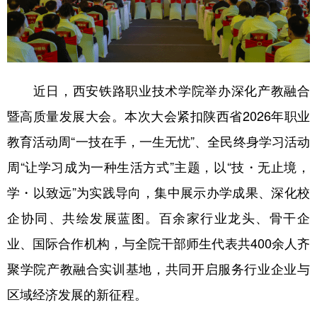
学术中国
乡村振兴
银龄
溯源中国
城市
旅游
能源
会展
彩票
娱乐
时尚
悦读
近日，西安铁路职业技术学院举办深化产教融合
暨高质量发展大会。本次大会紧扣陕西省2026年职业
公益
一带一路
亚太网
上市公司
教育活动周“一技在手，一生无忧”、全民终身学习活动
文化产业
周“让学习成为一种生活方式”主题，以“技・无止境，
学・以致远”为实践导向，集中展示办学成果、深化校
地方频道
企协同、共绘发展蓝图。百余家行业龙头、骨干企
北京
天津
河北
山西
业、国际合作机构，与全院干部师生代表共400余人齐
辽宁
吉林
上海
江苏
聚学院产教融合实训基地，共同开启服务行业企业与
浙江
安徽
福建
江西
区域经济发展的新征程。