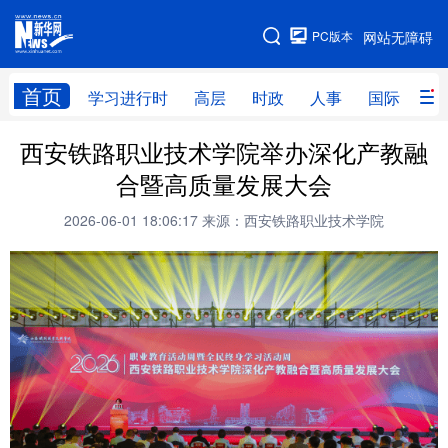
手机版
PC版本
网站无障碍
网站地图
首页
学习进行时
高层
时政
人事
国际
财
西安铁路职业技术学院举办深化产教融
学习进行时
高层
时政
人事
合暨高质量发展大会
国际
财经
网评
港澳
2026-06-01 18:06:17
来源：西安铁路职业技术学院
台湾
思客智库
全球连线
教育
科技
科创
量子
体育
文化
书画
健康
军事
访谈
视频
图片
政务
法律
中央文件
金融
汽车
食品
人居
信息化
数字经济