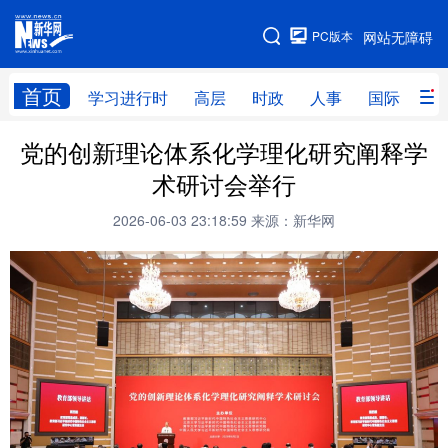
手机版
PC版本
网站无障碍
网站地图
首页
学习进行时
高层
时政
人事
国际
财
党的创新理论体系化学理化研究阐释学
学习进行时
高层
时政
人事
术研讨会举行
国际
财经
网评
港澳
2026-06-03 23:18:59
来源：新华网
台湾
思客智库
全球连线
教育
科技
科创
量子
体育
文化
书画
健康
军事
访谈
视频
图片
政务
法律
中央文件
金融
汽车
食品
人居
信息化
数字经济