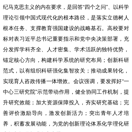
山东
河南
湖北
湖南
纪马克思主义的内在要求，是回答“四个之问”、以科学
广东
广西
海南
重庆
理论引领中国式现代化的根本路径，是落实立德树人
四川
贵州
云南
西藏
根本任务、支撑教育强国建设的战略基石。高校要对
标对表习近平总书记重要指示和党中央决策部署，充
陕西
甘肃
青海
宁夏
分发挥学科齐全、人才密集、学术活跃的独特优势，
新疆
内蒙古
黑龙江
锚定核心方向，构建科学系统的研究布局；创新科研
范式，以有组织科研强化集智攻关；推动成果转化，
多语种频道
实现育人咨政传播一体增效。会议强调，要发挥好“一
English
Español
Français
عربى
中心三研究院”示范带动作用，健全协同工作机制，提
Русский язык
日本語
한국어
升研究效能；加大资源保障投入，夯实研究基础；完
Deutsch
Português
善评价激励导向，激发创新活力；突出青年人才培
养，积蓄发展动能，为党的创新理论体系化学理化研