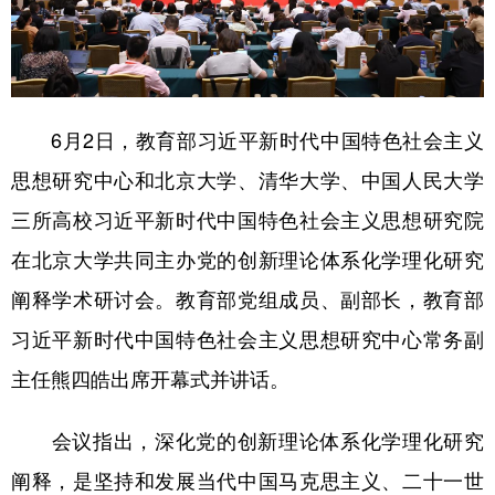
学术中国
乡村振兴
银龄
溯源中国
城市
旅游
能源
会展
彩票
娱乐
时尚
悦读
6月2日，教育部习近平新时代中国特色社会主义
思想研究中心和北京大学、清华大学、中国人民大学
公益
一带一路
亚太网
上市公司
三所高校习近平新时代中国特色社会主义思想研究院
文化产业
在北京大学共同主办党的创新理论体系化学理化研究
阐释学术研讨会。教育部党组成员、副部长，教育部
地方频道
习近平新时代中国特色社会主义思想研究中心常务副
北京
天津
河北
山西
主任熊四皓出席开幕式并讲话。
辽宁
吉林
上海
江苏
会议指出，深化党的创新理论体系化学理化研究
浙江
安徽
福建
江西
阐释，是坚持和发展当代中国马克思主义、二十一世