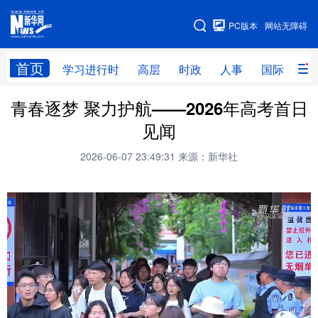
手机版
PC版本
网站无障碍
网站地图
首页
学习进行时
高层
时政
人事
国际
财
青春逐梦 聚力护航——2026年高考首日
学习进行时
高层
时政
人事
见闻
国际
财经
网评
港澳
2026-06-07 23:49:31
来源：新华社
台湾
思客智库
全球连线
教育
科技
科创
量子
体育
文化
书画
健康
军事
访谈
视频
图片
政务
法律
中央文件
金融
汽车
食品
人居
信息化
数字经济