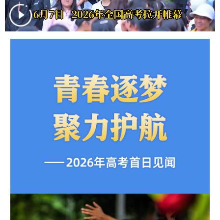
学术中国
乡村振兴
银龄
溯源中国
城市
旅游
能源
会展
彩票
娱乐
时尚
悦读
公益
一带一路
亚太网
上市公司
文化产业
地方频道
北京
天津
河北
山西
辽宁
吉林
上海
江苏
浙江
安徽
福建
江西