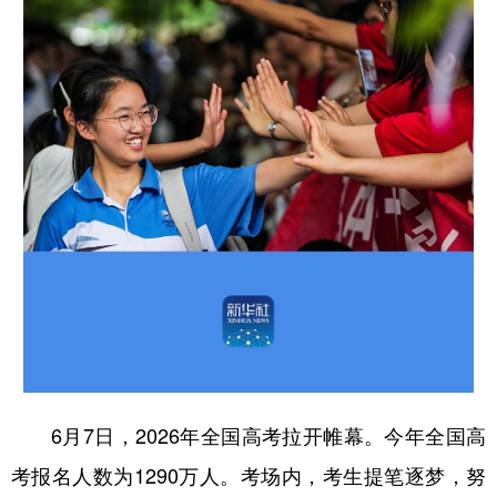
山东
河南
湖北
湖南
广东
广西
海南
重庆
四川
贵州
云南
西藏
陕西
甘肃
青海
宁夏
新疆
内蒙古
黑龙江
多语种频道
English
Español
Français
عربى
Русский язык
日本語
한국어
Deutsch
Português
6月7日，2026年全国高考拉开帷幕。今年全国高
考报名人数为1290万人。考场内，考生提笔逐梦，努