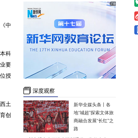
》《中
括本科
业要
学位授
深度观察
区西土
新华全媒头条丨
各
地“城超”探索文体旅
教育创
商融合发展“长红”之
路