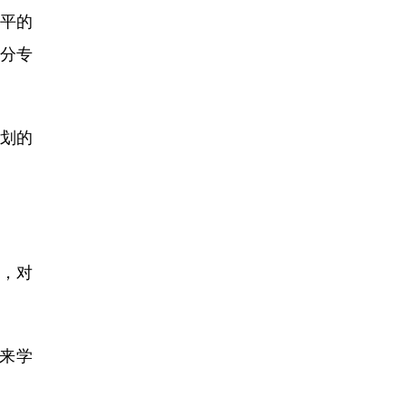
公平的
分专
计划的
则，对
来学