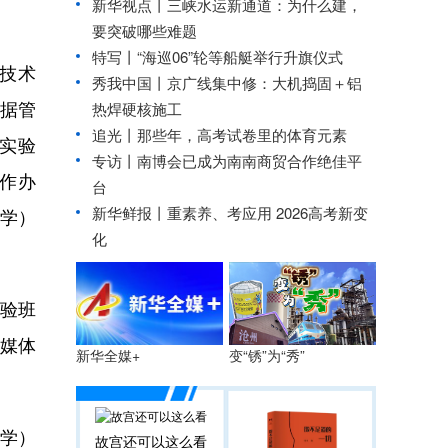
新华视点丨
三峡水运新通道：为什么建，
要突破哪些难题
特写丨“海巡06”轮等船艇举行升旗仪式
技术
秀我中国丨
京广线集中修：大机捣固＋铝
数据管
热焊硬核施工
追光丨
那些年，高考试卷里的体育元素
实验
专访丨南博会已成为南南商贸合作绝佳平
作办
台
新华鲜报丨重素养、考应用 2026高考新变
学）
化
验班
媒体
变“锈”为“秀”
新华全媒+
学）
故宫还可以这么看