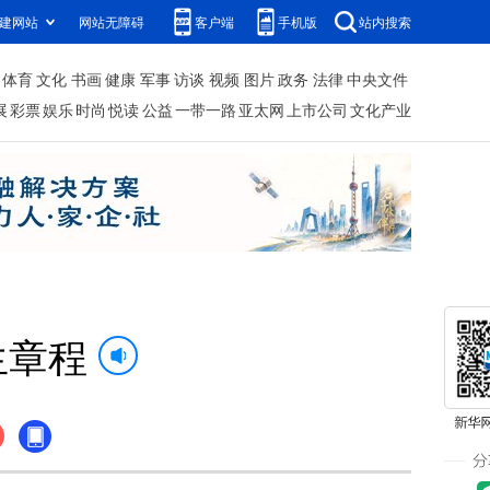
建网站
网站无障碍
客户端
手机版
站内搜索
体育
文化
书画
健康
军事
访谈
视频
图片
政务
法律
中央文件
展
彩票
娱乐
时尚
悦读
公益
一带一路
亚太网
上市公司
文化产业
生章程