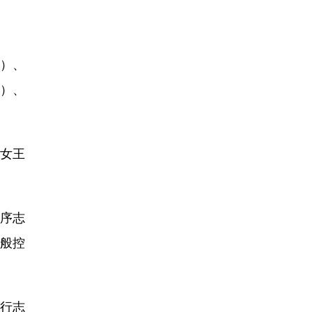
）、
）、
女王
顺序志
一般控
平行志