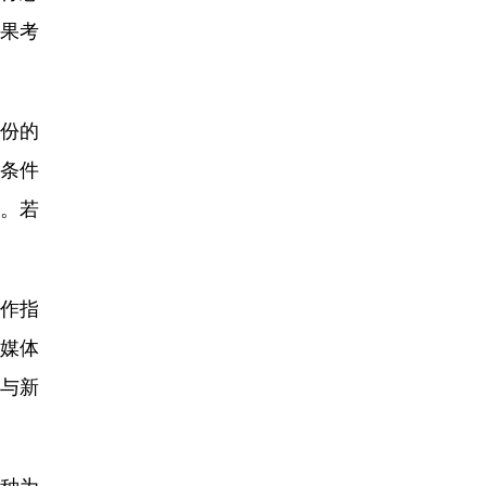
果考
省份的
条件
。若
工作指
媒体
与新
语种为