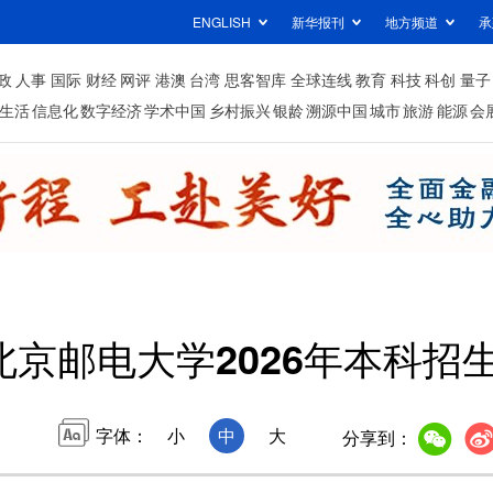
ENGLISH
新华报刊
地方频道
承
政
人事
国际
财经
网评
港澳
台湾
思客智库
全球连线
教育
科技
科创
量子
生活
信息化
数字经济
学术中国
乡村振兴
银龄
溯源中国
城市
旅游
能源
会
北京邮电大学2026年本科招
字体：
小
中
大
分享到：