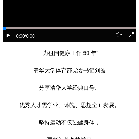
山东
河南
湖北
湖南
广东
广西
海南
重庆
四川
贵州
云南
西藏
0:00
/0:00
陕西
甘肃
青海
宁夏
“为祖国健康工作 50 年”
新疆
内蒙古
黑龙江
清华大学体育部党委书记刘波
多语种频道
分享清华大学经典口号。
English
Español
Français
عربى
优秀人才需学业、体魄、思想全面发展。
Русский язык
日本語
한국어
Deutsch
Português
坚持运动不仅强健身体，