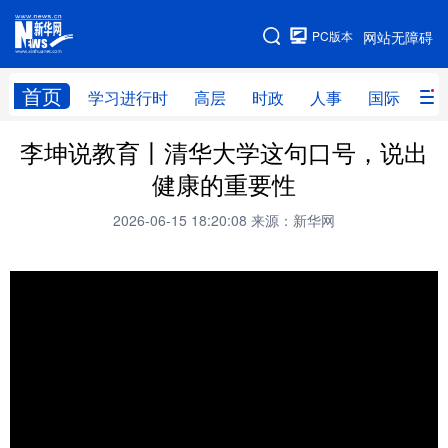
手机版
PC版本
网站无障碍
网站地图
首页
学习进行时
高层
时政
人事
国际
财
李坤说教育丨清华大学这句口号，说出
学习进行时
高层
时政
人事
健康的重要性
国际
财经
网评
港澳
2026-06-15 18:20:08
来源：新华网
台湾
思客智库
全球连线
教育
科技
科创
量子
体育
文化
书画
健康
军事
访谈
视频
图片
政务
法律
中央文件
金融
汽车
食品
人居
信息化
数字经济