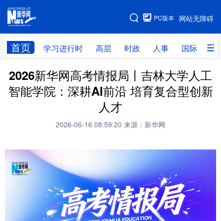
手机版
PC版本
网站无障碍
网站地图
首页
学习进行时
高层
时政
人事
国际
财
2026新华网高考情报局丨吉林大学人工
学习进行时
高层
时政
人事
智能学院：深耕AI前沿 培育复合型创新
国际
财经
网评
港澳
人才
台湾
思客智库
全球连线
教育
2026-06-16 08:59:20
来源：新华网
科技
科创
量子
体育
文化
书画
健康
军事
访谈
视频
图片
政务
法律
中央文件
金融
汽车
食品
人居
信息化
数字经济