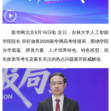
学术中国
乡村振兴
银龄
溯源中国
城市
旅游
能源
会展
彩票
娱乐
时尚
悦读
新华网北京6月16日电 近日，吉林大学人工智能
学院院长 宋轩做客2026新华网高考情报局，围绕学院
公益
一带一路
亚太网
上市公司
办学底蕴、师资力量、人才培养特色、特色班型、招
文化产业
生政策等考生及家长关注的热点问题展开权威解读。
地方频道
北京
天津
河北
山西
辽宁
吉林
上海
江苏
浙江
安徽
福建
江西