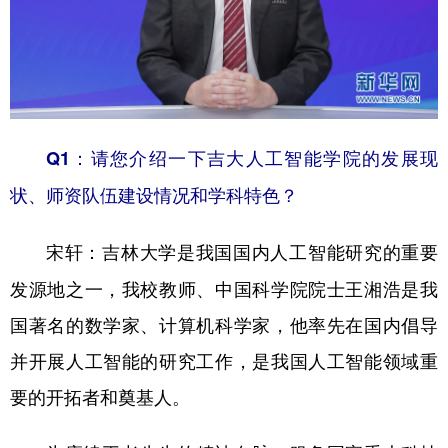
山东
河南
湖北
湖南
广东
广西
海南
重庆
四川
贵州
云南
西藏
陕西
甘肃
青海
宁夏
Q1：请您介绍一下吉大人工智能学院的发展现
新疆
内蒙古
黑龙江
状、师资队伍建设情况和学科特色？
多语种频道
吉林大学是我国国内人工智能研究的重要
宋轩：
发源地之一，我校教师、中国科学院院士王湘浩是我
English
Español
Français
عربى
国著名的数学家、计算机科学家，他率先在国内倡导
Русский язык
日本語
한국어
并开展人工智能的研究工作，是我国人工智能领域重
Deutsch
Português
要的开拓者和奠基人。