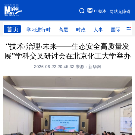
手机版
PC版本
网站无障碍
网站地图
首页
学习进行时
高层
时政
人事
国际
财
“技术·治理·未来——生态安全高质量发
学习进行时
高层
时政
人事
展”学科交叉研讨会在北京化工大学举办
国际
财经
网评
港澳
2026-06-22 20:45:32
来源：新华网
台湾
思客智库
全球连线
教育
科技
科创
量子
体育
文化
书画
健康
军事
访谈
视频
图片
政务
法律
中央文件
金融
汽车
食品
人居
信息化
数字经济