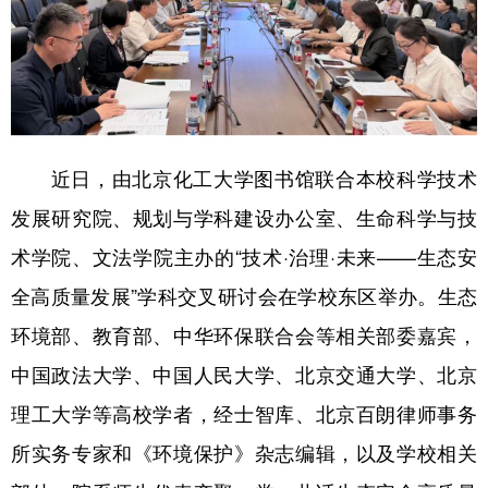
学术中国
乡村振兴
银龄
溯源中国
城市
旅游
能源
会展
彩票
娱乐
时尚
悦读
近日，由北京化工大学图书馆联合本校科学技术
公益
一带一路
亚太网
上市公司
发展研究院、规划与学科建设办公室、生命科学与技
文化产业
术学院、文法学院主办的“技术·治理·未来——生态安
全高质量发展”学科交叉研讨会在学校东区举办。生态
地方频道
环境部、教育部、中华环保联合会等相关部委嘉宾，
北京
天津
河北
山西
中国政法大学、中国人民大学、北京交通大学、北京
辽宁
吉林
上海
江苏
理工大学等高校学者，经士智库、北京百朗律师事务
所实务专家和《环境保护》杂志编辑，以及学校相关
浙江
安徽
福建
江西