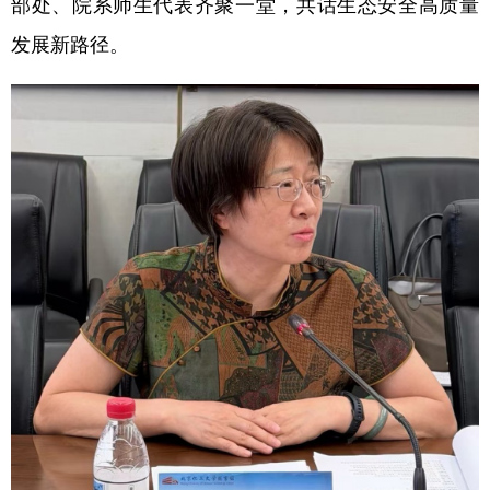
部处、院系师生代表齐聚一堂，共话生态安全高质量
山东
河南
湖北
湖南
发展新路径。
广东
广西
海南
重庆
四川
贵州
云南
西藏
陕西
甘肃
青海
宁夏
新疆
内蒙古
黑龙江
多语种频道
English
Español
Français
عربى
Русский язык
日本語
한국어
Deutsch
Português