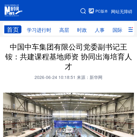
手机版
PC版本
网站无障碍
网站地图
首页
学习进行时
高层
时政
人事
国际
财
中国中车集团有限公司党委副书记王
学习进行时
高层
时政
人事
铵：共建课程基地师资 协同出海培育人
国际
财经
网评
港澳
才
台湾
思客智库
全球连线
教育
2026-06-24 10:18:51
来源：新华网
科技
科创
量子
体育
文化
书画
健康
军事
访谈
视频
图片
政务
法律
中央文件
金融
汽车
食品
人居
信息化
数字经济