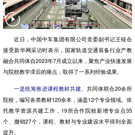
学术中国
乡村振兴
银龄
溯源中国
城市
旅游
能源
会展
彩票
娱乐
时尚
悦读
近日，中国中车集团有限公司党委副书记王铵在
接受新华网采访时表示，国家轨道交通装备行业产教
公益
一带一路
亚太网
上市公司
融合共同体自2023年7月成立以来，聚焦产业快速发展
文化产业
与院校教学滞后的痛点，取得了一系列经验成果。
地方频道
共同体联合20余所
一是统筹推进课程教材共建。
院校，编写各类教材120余本，涵盖12个专业领域。依
北京
天津
河北
山西
托教学资源共建工作，19所合作院校新增专业点35
辽宁
吉林
上海
江苏
个、撤销27个，课程、教材与专业建设水平得到全面
浙江
安徽
福建
江西
提升。