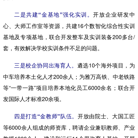
山东
河南
湖北
湖南
开放企业研发中
二是共建“金基地”强化实训。
广东
广西
海南
重庆
心、大师工作室等资源，共建16个数智化综合性实训
四川
贵州
云南
西藏
基地及专项基地，联合开发整车及实训装备200多台/
陕西
甘肃
青海
宁夏
套，有效解决学校实训条件不足的问题。
新疆
内蒙古
黑龙江
遴选10个海外项目，为
三是校企协同出海育人。
中车培养本土化人才200余人；为雅万高铁、中老铁路
多语种频道
等“一带一路”项目培养本地化员工6000余名；联合开
English
Español
Français
عربى
发国际人才标准20余项。
Русский язык
日本語
한국어
开放由院士、大国工匠
四是打造“金教师”队伍。
Deutsch
Português
等6000余人组成的师资库，聘请企业兼职教师、产业