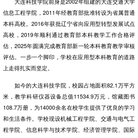
大连科技学院前身是2002年组建的大连交通大学
山东
河南
湖北
湖南
信息工程学院，2011年经教育部批准转设为省属普通
广东
广西
海南
重庆
本科高校。2016年获批辽宁省向应用型转型发展试点
四川
贵州
云南
西藏
高校，2019年顺利通过教育部本科教学工作合格评
陕西
甘肃
青海
宁夏
估，2025年圆满完成教育部新一轮本科教育教学审核
新疆
内蒙古
黑龙江
评估。一步一个脚印，学校在应用型本科教育的道路
上走得扎实而坚定。
多语种频道
如今的大连科技学院，校园占地面积82.1万平方
English
Español
Français
عربى
米，教学科研仪器设备总值11534.9万元，馆藏图书
Русский язык
日本語
한국어
108.7万册，为14000余名在校学生提供了优良的学习
Deutsch
Português
和生活条件。学校现设机械工程学院、交通与电气工
程学院、信息科学与技术学院、经济管理学院、国际