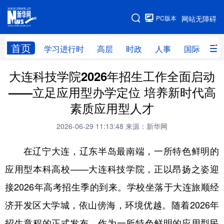
手机版
PC版本
网站无障碍
网站地图
首页
学习进行时
高层
时政
人事
国际
财
大连科技学院2026年招生工作全面启动
学习进行时
高层
时政
人事
——立足应用型办学定位 培养新时代高
国际
财经
网评
港澳
素质应用型人才
台湾
思客智库
全球连线
教育
2026-06-29 11:13:48
来源：新华网
科技
科创
量子
体育
在辽宁大连，辽东半岛最南端，一所特色鲜明的
文化
书画
健康
军事
应用型本科高校——大连科技学院，正以昂扬之姿迎
访谈
视频
图片
政务
接2026年高考招生季的到来。学校坐落于大连旅顺经
法律
中央文件
金融
汽车
济开发区大学城，依山傍海，环境优越。随着2026年
招生章程的正式发布，作为一所特色鲜明的应用型民
食品
人居
信息化
数字经济