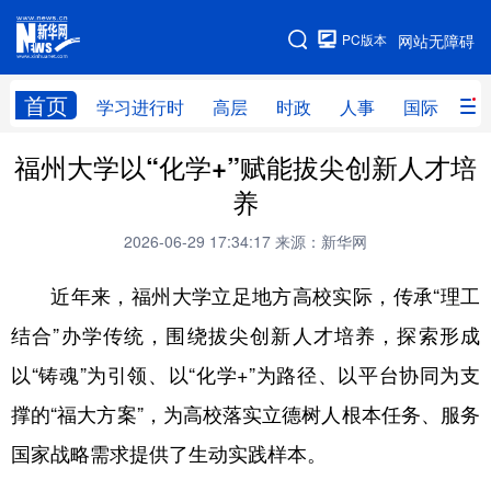
手机版
PC版本
网站无障碍
网站地图
首页
学习进行时
高层
时政
人事
国际
财
福州大学以“化学+”赋能拔尖创新人才培
学习进行时
高层
时政
人事
养
国际
财经
网评
港澳
2026-06-29 17:34:17
来源：新华网
台湾
思客智库
全球连线
教育
近年来，福州大学立足地方高校实际，传承“理工
科技
科创
量子
体育
结合”办学传统，围绕拔尖创新人才培养，探索形成
文化
书画
健康
军事
以“铸魂”为引领、以“化学+”为路径、以平台协同为支
访谈
视频
图片
政务
撑的“福大方案”，为高校落实立德树人根本任务、服务
法律
中央文件
金融
汽车
国家战略需求提供了生动实践样本。
食品
人居
信息化
数字经济