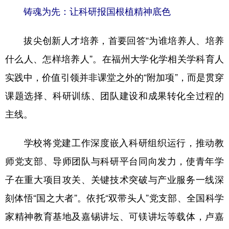
铸魂为先：让科研报国根植精神底色
学术中国
乡村振兴
银龄
溯源中国
拔尖创新人才培养，首要回答“为谁培养人、培养
城市
旅游
能源
会展
什么人、怎样培养人”。在福州大学化学相关学科育人
彩票
娱乐
时尚
悦读
实践中，价值引领并非课堂之外的“附加项”，而是贯穿
公益
一带一路
亚太网
上市公司
课题选择、科研训练、团队建设和成果转化全过程的
文化产业
主线。
学校将党建工作深度嵌入科研组织运行，推动教
地方频道
师党支部、导师团队与科研平台同向发力，使青年学
北京
天津
河北
山西
子在重大项目攻关、关键技术突破与产业服务一线深
辽宁
吉林
上海
江苏
刻体悟“国之大者”。依托“双带头人”党支部、全国科学
浙江
安徽
福建
江西
家精神教育基地及嘉锡讲坛、可镁讲坛等载体，卢嘉