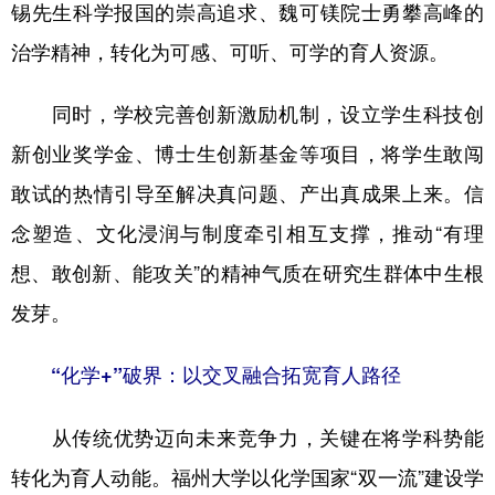
山东
河南
湖北
湖南
锡先生科学报国的崇高追求、魏可镁院士勇攀高峰的
治学精神，转化为可感、可听、可学的育人资源。
广东
广西
海南
重庆
四川
贵州
云南
西藏
同时，学校完善创新激励机制，设立学生科技创
陕西
甘肃
青海
宁夏
新创业奖学金、博士生创新基金等项目，将学生敢闯
敢试的热情引导至解决真问题、产出真成果上来。信
新疆
内蒙古
黑龙江
念塑造、文化浸润与制度牵引相互支撑，推动“有理
想、敢创新、能攻关”的精神气质在研究生群体中生根
多语种频道
发芽。
English
Español
Français
عربى
“化学+”破界：以交叉融合拓宽育人路径
Русский язык
日本語
한국어
Deutsch
Português
从传统优势迈向未来竞争力，关键在将学科势能
转化为育人动能。福州大学以化学国家“双一流”建设学