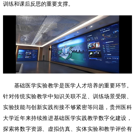
训练和课后反思的重要支撑。
学术中国
乡村振兴
银龄
溯源中国
城市
旅游
能源
会展
彩票
娱乐
时尚
悦读
公益
一带一路
亚太网
上市公司
文化产业
基础医学实验教学是医学人才培养的重要环节。
地方频道
针对传统实验教学中知识关联不足、训练场景受限、
北京
天津
河北
山西
实验技能与创新实践衔接不够紧密等问题，贵州医科
辽宁
吉林
上海
江苏
大学近年来持续推进基础医学实践教学数字化建设，
浙江
安徽
福建
江西
探索将数字资源、虚拟仿真、实体实验和教学评价有