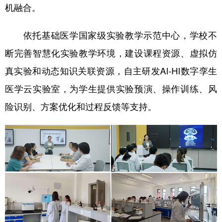
山东
河南
湖北
湖南
机融合。
广东
广西
海南
重庆
依托基础医学国家级实验教学示范中心，学校不
四川
贵州
云南
西藏
断完善智慧化实验教学环境，建设课程资源、虚拟仿
陕西
甘肃
青海
宁夏
真实验和动态知识关联资源，自主研发AI-HI数字孪生
新疆
内蒙古
黑龙江
医学云实验室，为学生提供实验预演、操作训练、风
险识别、方案优化和过程反馈等支持。
多语种频道
English
Español
Français
عربى
Русский язык
日本語
한국어
Deutsch
Português