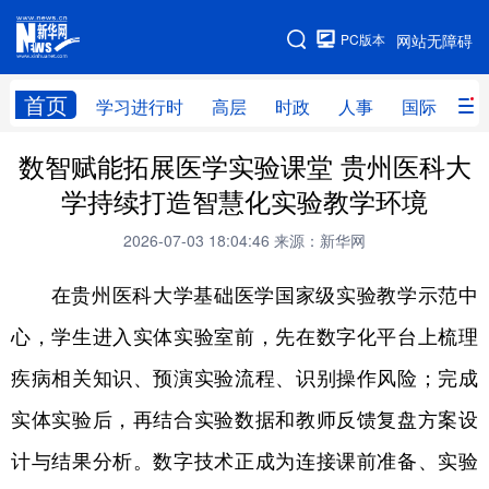
手机版
PC版本
网站无障碍
网站地图
首页
学习进行时
高层
时政
人事
国际
财
数智赋能拓展医学实验课堂 贵州医科大
学习进行时
高层
时政
人事
学持续打造智慧化实验教学环境
国际
财经
网评
港澳
2026-07-03 18:04:46
来源：新华网
台湾
思客智库
全球连线
教育
在贵州医科大学基础医学国家级实验教学示范中
科技
科创
量子
体育
心，学生进入实体实验室前，先在数字化平台上梳理
文化
书画
健康
军事
疾病相关知识、预演实验流程、识别操作风险；完成
访谈
视频
图片
政务
实体实验后，再结合实验数据和教师反馈复盘方案设
法律
中央文件
金融
汽车
计与结果分析。数字技术正成为连接课前准备、实验
食品
人居
信息化
数字经济