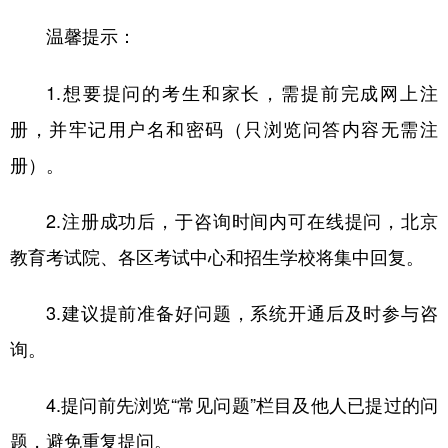
山东
河南
湖北
湖南
温馨提示：
广东
广西
海南
重庆
1.想要提问的考生和家长，需提前完成网上注
四川
贵州
云南
西藏
册，并牢记用户名和密码（只浏览问答内容无需注
陕西
甘肃
青海
宁夏
册）。
新疆
内蒙古
黑龙江
2.注册成功后，于咨询时间内可在线提问，北京
多语种频道
教育考试院、各区考试中心和招生学校将集中回复。
English
Español
Français
عربى
3.建议提前准备好问题，系统开通后及时参与咨
Русский язык
日本語
한국어
询。
Deutsch
Português
4.提问前先浏览“常见问题”栏目及他人已提过的问
题，避免重复提问。