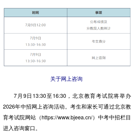
学术中国
乡村振兴
银龄
溯源中国
城市
旅游
能源
会展
彩票
娱乐
时尚
悦读
公益
一带一路
亚太网
上市公司
文化产业
关于网上咨询
地方频道
7月9日13:30至16:30，北京教育考试院将举办
北京
天津
河北
山西
2026年中招网上咨询活动。考生和家长可通过北京教
辽宁
吉林
上海
江苏
育考试院网站（https://www.bjeea.cn/）中考中招栏目
浙江
安徽
福建
江西
进入咨询窗口。