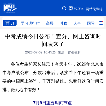
手机版
PC版本
网站无障碍
网站地图
首页
学习进行时
高层
时政
人事
国际
财
中考成绩今日公布！查分、网上咨询时
学习进行时
高层
时政
人事
间表来了
国际
财经
网评
港澳
2026-07-09 10:45:24
来源：首都教育
台湾
思客智库
全球连线
教育
各位考生和家长注意！今天中午，2026年北京市
科技
科创
量子
体育
中考成绩公布，分数出来后，紧接着下午还有一场重
文化
书画
健康
军事
要的中招网上咨询，千万别错过。先看好这份时间安
访谈
视频
图片
政务
排，做到心中有数！
法律
中央文件
金融
汽车
7月9日重要时间节点
食品
人居
信息化
数字经济