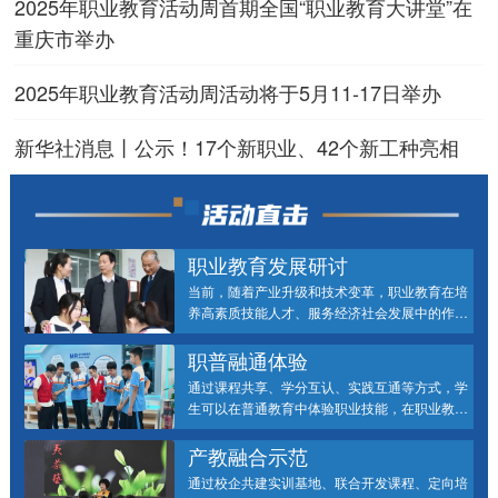
2025年职业教育活动周首期全国“职业教育大讲堂”在
重庆市举办
2025年职业教育活动周活动将于5月11-17日举办
新华社消息丨公示！17个新职业、42个新工种亮相
职业教育发展研讨
当前，随着产业升级和技术变革，职业教育在培
养高素质技能人才、服务经济社会发展中的作用
日益凸显。通过深化产教融合、优化专业设置、
加强师资建设等举措，职业教育正朝着更高质
职普融通体验
量、更有效率的方向发展。
通过课程共享、学分互认、实践互通等方式，学
生可以在普通教育中体验职业技能，在职业教育
中夯实文化基础，从而拓宽成长路径，促进教育
资源的优化配置，为构建灵活、开放、多元的现
产教融合示范
代教育体系提供了实践支撑，助力培养兼具理论
通过校企共建实训基地、联合开发课程、定向培
素养与实践能力的复合型人才。