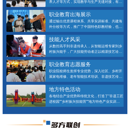
养人才等方式，实现教学与生产无缝对接，有效
提升学生的职业技能和就业竞争力，不仅为行业
输送了高素质技术技能人才，也为企业创新提供
职业教育出海展示
了智力支持，
通过输出优质课程体系、共享实训标准、共建海
外分校等方式，推广了中国特色职教经验，也促
进了跨国产业合作，为全球职业教育发展贡献中
国方案，同时推动技术标准与人文交流的深度融
技能人才风采
合，实现互利共赢。
从数控高手到非遗传承人，从智能运维专家到乡
村振兴能手，广大技能劳动者正以精湛技艺诠
释"行行出状元"的深刻内涵。全国职业技能大赛
的舞台、重大工程的建设现场、创新工作室的攻
职业教育志愿服务
关一线，处处闪耀着他们追求卓越的身影。
职业院校师生发挥专业优势，深入社区、乡村开
展家电维修、老年智能技术培训、非遗技艺传习
等公益服务，既强化了学生社会责任感和实践能
力，又让群众享受到"技能惠民"的实效。
地方特色活动
各地结合产业优势和传统文化，打造了"非遗工匠
进校园""乡村振兴技能营""地方特色产业实训
周"等品牌项目。这些活动既强化了职业教育与区
域发展的适配性，又让学生在真实场景中锤炼技
艺、传承文化，形成"一校一品、一地一特色"的
职教发展新格局，为培养本土化技能人才注入活
力。